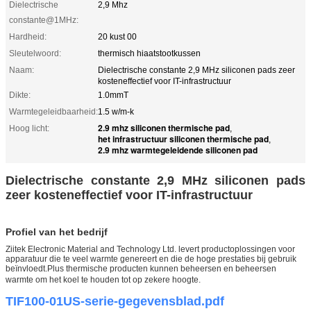
Dielectrische
2,9 Mhz
constante@1MHz:
Hardheid:
20 kust 00
Sleutelwoord:
thermisch hiaatstootkussen
Naam:
Dielectrische constante 2,9 MHz siliconen pads zeer
kosteneffectief voor IT-infrastructuur
Dikte:
1.0mmT
Warmtegeleidbaarheid:
1.5 w/m-k
2.9 mhz siliconen thermische pad
Hoog licht:
,
het infrastructuur siliconen thermische pad
,
2.9 mhz warmtegeleidende siliconen pad
Dielectrische constante 2,9 MHz siliconen pads
zeer kosteneffectief voor IT-infrastructuur
Profiel van het bedrijf
Ziitek Electronic Material and Technology Ltd. levert productoplossingen voor
apparatuur die te veel warmte genereert en die de hoge prestaties bij gebruik
beïnvloedt.Plus thermische producten kunnen beheersen en beheersen
warmte om het koel te houden tot op zekere hoogte.
TIF100-01US-serie-gegevensblad.pdf