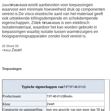
wordt aanbevolen voor toepassingen
Ziitek
TIF140-01US
waarvoor een minimale hoeveelheid druk op componenten
vereist is.De visco-elastische aard van het materiaal geeft
ook uitstekende trillingsdempende en schokdempende
eigenschappen.
Ziitek
is een elektrisch
TIF140-01US
isolatiemateriaal, waardoor het kan worden gebruikt in
toepassingen waarbij isolatie tussen warmtezuigers en
hoogspanningsapparaten zonder lood vereist is.
20 Shore 00
Zwart
<
Kleur:
Toepassingen
Typische eigenschappen van
TIFTIF140-01US
Productnaam
Reeks
TIF140-01US
Kleur
Zwart
Constructie en samenstelling
met een gewicht van niet meer dan 50 kg