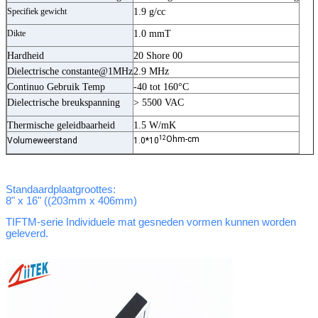
Specifiek gewicht
1.9 g/cc
Dikte
1.0 mmT
Hardheid
20 Shore 00
Dielectrische constante@1MHz
2.9 MHz
Continuo Gebruik Temp
-40 tot 160°C
Dielectrische breukspanning
> 5500 VAC
Thermische geleidbaarheid
1.5 W/mK
12
Ohm-cm
Volumeweerstand
1.0*10
Standaardplaatgroottes:
8" x 16" ((203mm x 406mm)
TIFTM-serie Individuele mat gesneden vormen kunnen worden
geleverd.