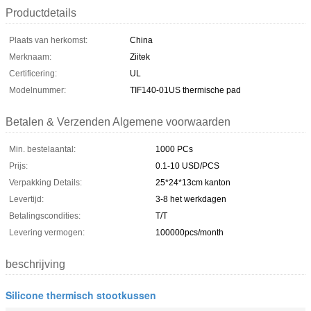
Productdetails
Plaats van herkomst:
China
Merknaam:
Ziitek
Certificering:
UL
Modelnummer:
TIF140-01US thermische pad
Betalen & Verzenden Algemene voorwaarden
Min. bestelaantal:
1000 PCs
Prijs:
0.1-10 USD/PCS
Verpakking Details:
25*24*13cm kanton
Levertijd:
3-8 het werkdagen
Betalingscondities:
T/T
Levering vermogen:
100000pcs/month
beschrijving
Silicone thermisch stootkussen