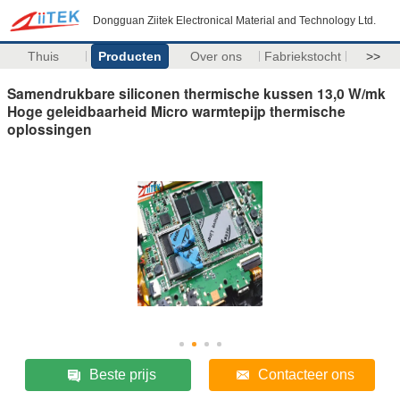
Dongguan Ziitek Electronical Material and Technology Ltd.
Thuis
Producten
Over ons
Fabriekstocht
>>
Samendrukbare siliconen thermische kussen 13,0 W/mk
Hoge geleidbaarheid Micro warmtepijp thermische
oplossingen
Beste prijs
Contacteer ons