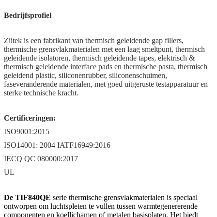
Bedrijfsprofiel
Ziitek is een fabrikant van thermisch geleidende gap fillers,
thermische grensvlakmaterialen met een laag smeltpunt, thermisch
geleidende isolatoren, thermisch geleidende tapes, elektrisch &
thermisch geleidende interface pads en thermische pasta, thermisch
geleidend plastic, siliconenrubber, siliconenschuimen,
faseveranderende materialen, met goed uitgeruste testapparatuur en
sterke technische kracht.
Certificeringen:
ISO9001:2015
ISO14001: 2004 IATF16949:2016
IECQ QC 080000:2017
UL
De
TIF840QE
serie thermische grensvlakmaterialen is speciaal
ontworpen om luchtspleten te vullen tussen warmtegenererende
componenten en koellichamen of metalen basisplaten. Het biedt