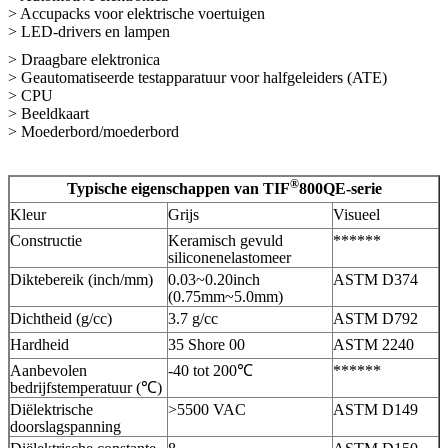
> Accupacks voor elektrische voertuigen
> LED-drivers en lampen
> Draagbare elektronica
> Geautomatiseerde testapparatuur voor halfgeleiders (ATE)
> CPU
> Beeldkaart
> Moederbord/moederbord
®
Typische eigenschappen van TIF
800QE-serie
Kleur
Grijs
Visueel
Constructie
Keramisch gevuld
******
siliconenelastomeer
Diktebereik (inch/mm)
0.03~0.20inch
ASTM D374
(0.75mm~5.0mm)
Dichtheid (g/cc)
3.7 g/cc
ASTM D792
Hardheid
35 Shore 00
ASTM 2240
Aanbevolen
-40 tot 200℃
******
bedrijfstemperatuur (℃)
Diëlektrische
>5500 VAC
ASTM D149
doorslagspanning