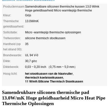
Productennaam:
Samendrukbare siliconen thermische kussen 13,0 W/mk
Hoge geleidbaarheid Micro warmtepijp thermische
Kleur:
Grijs
Thermische
13.0W/mK
geleidbaarheid:
Sollicitatie:
Micro -warmtepijp thermische oplossingen
Trefwoorden:
silicone thermisch stootkussen
Hardheid (op
35
het strand 00):
Brandwaarde:
UL 94 V-0
Dikte:
30,7 g/cc
Diktebereik:
0,03 ~ 0,20 inch （0,75 mm ~ 5,0 mm）
het stootkussen van de hiaatvuller
Hoog licht:
,
thermisch koelstootkussen
,
11 W/mK-Silicone Thermisch Stootkussen
Samendrukbare siliconen thermische pad
13.0W/mK Hoge geleidbaarheid Micro Heat Pipe
Thermische Oplossingen