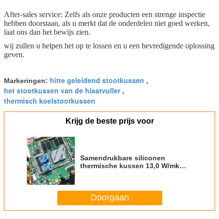
After-sales service: Zelfs als onze producten een strenge inspectie
hebben doorstaan, als u merkt dat de onderdelen niet goed werken,
laat ons dan het bewijs zien.
wij zullen u helpen het op te lossen en u een bevredigende oplossing
geven.
hitte geleidend stootkussen
Markeringen:
,
het stootkussen van de hiaatvuller
,
thermisch koelstootkussen
Krijg de beste prijs voor
Samendrukbare siliconen
thermische kussen 13,0 W/mk
Hoge geleidbaarheid Micro
warmtepijp thermische
oplossingen
Doorgaan