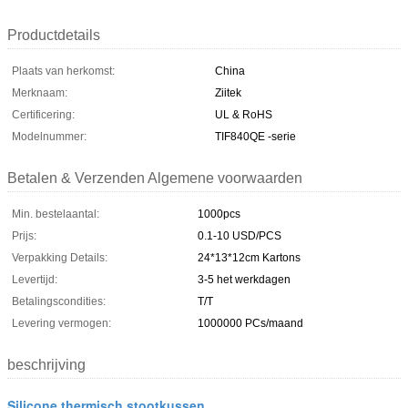
Productdetails
Plaats van herkomst:
China
Merknaam:
Ziitek
Certificering:
UL & RoHS
Modelnummer:
TIF840QE -serie
Betalen & Verzenden Algemene voorwaarden
Min. bestelaantal:
1000pcs
Prijs:
0.1-10 USD/PCS
Verpakking Details:
24*13*12cm Kartons
Levertijd:
3-5 het werkdagen
Betalingscondities:
T/T
Levering vermogen:
1000000 PCs/maand
beschrijving
Silicone thermisch stootkussen