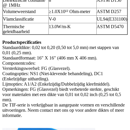
Diëlektrische constante
8
ASTM D150
@ 1MHz
Volumeweerstand
≥1.0X10¹² Ohm-meter
ASTM D257
Vlamclassificatie
V-0
UL94(E331100)
Thermische
13.0W/m-K
ASTM D5470
geleidbaarheid
Productspecificaties
Standaarddikte: 0,02 tot 0,20 (0,50 tot 5,0 mm) met stappen van
0,01 (0,25 mm).
Standaardformaat: 16" X 16" (406 mm X 406 mm).
Componentcodes:
Versterkingsweefsel: FG (Glasvezel).
Coatingopties: NS1 (Niet-klevende behandeling), DC1
(Enkelzijdige uitharding).
Lijmopties: A1/A2 (Enkelzijdig/Dubbelzijdig kleefmiddel).
Opmerkingen: FG (Glasvezel) biedt verbeterde sterkte, geschikt
voor materialen met een dikte van 0,01 tot 0,02 inch (0,25 tot 0,5
mm).
De TIF-serie is verkrijgbaar in aangepaste vormen en verschillende
uitvoeringen. Neem contact met ons op voor andere diktes of meer
informatie.