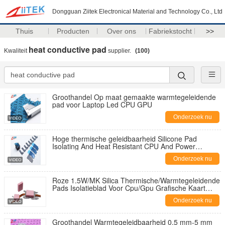
Dongguan Ziitek Electronical Material and Technology Co., Ltd
Thuis
Producten
Over ons
Fabriekstocht
>>
heat conductive pad
Kwaliteit
supplier.
(100)
Groothandel Op maat gemaakte warmtegeleidende
pad voor Laptop Led CPU GPU
Onderzoek nu
Hoge thermische geleidbaarheid Silicone Pad
Isolating And Heat Resistant CPU And Power
Devices Silicone Heat-Conducting Pad
Onderzoek nu
Roze 1.5W/MK Silica Thermische/Warmtegeleidende
Pads Isolatieblad Voor Cpu/Gpu Grafische Kaart
koeling
Onderzoek nu
Groothandel Warmtegeleidbaarheid 0,5 mm-5 mm