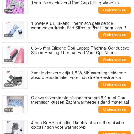
Thermisch geleidend Pad Gap Filling Materials
Cooling Pad voor Laptop Led CPU GPU
Onderzoek nu
1.5W/MK UL Erkend Thermisch geleidende
warmteoverdracht Pad Silicone Plaat Thermisch Pad
Voor LCD
Onderzoek nu
0.5~5 mm Silicone Gpu Laptop Thermal Conductive
Silicon Heating Thermal Pad Voor Cpu Voor
Warmteafvoer
Onderzoek nu
Zachte donkere grijs 1,5 W/MK warmtegeleidende
absorptiematerialen voor industriële elektronica
Onderzoek nu
Glasvezelversterkte siliconenrouters 5,0 mmt Cpu
thermisch kussen Zacht warmtegeleidend materiaal
Onderzoek nu
4 mm RoHS-compliant koelplaat voor thermische
oplossingen voor warmtepyp