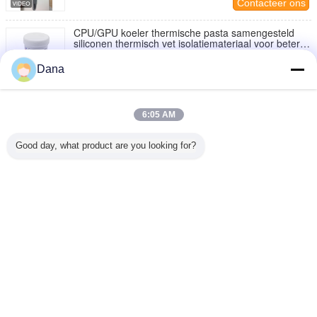
Contacteer ons
CPU/GPU koeler thermische pasta samengesteld
siliconen thermisch vet isolatiemateriaal voor betere
prestaties
Contacteer ons
Dana
1 / 2
6:05 AM
Veranderingstaal
Good day, what product are you looking for?
Dutch
Thuis
|
Over ons
|
Neem contact met ons op
|
Sitemap
|
Privacy Policy
Desktopmening
Copyright © 2019 - 2026 Dongguan Ziitek Electronical Material and Technology
Co., Ltd.
All rights reserved.