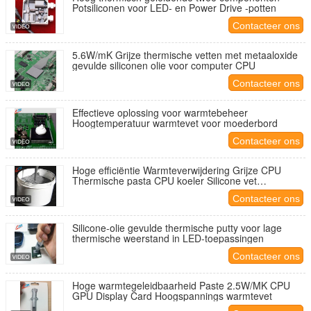
Potsiliconen voor LED- en Power Drive -potten
Contacteer ons
5.6W/mK Grijze thermische vetten met metaaloxide
gevulde siliconen olie voor computer CPU
Contacteer ons
Effectieve oplossing voor warmtebeheer
Hoogtemperatuur warmtevet voor moederbord
Contacteer ons
Hoge efficiëntie Warmteverwijdering Grijze CPU
Thermische pasta CPU koeler Silicone vet
Thermisch geleidende pasta
Contacteer ons
Silicone-olie gevulde thermische putty voor lage
thermische weerstand in LED-toepassingen
Contacteer ons
Hoge warmtegeleidbaarheid Paste 2.5W/MK CPU
GPU Display Card Hoogspannings warmtevet