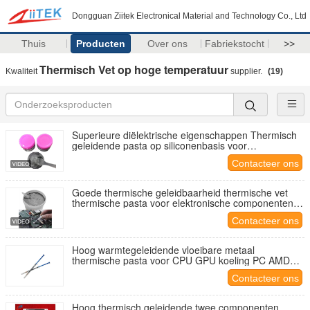
Dongguan Ziitek Electronical Material and Technology Co., Ltd
Thuis
Producten
Over ons
Fabriekstocht
>>
Thermisch Vet op hoge temperatuur
Kwaliteit
supplier.
(19)
Superieure diëlektrische eigenschappen Thermisch
geleidende pasta op siliconenbasis voor
automatische halfgeleiderlaboratoriumapparatuur
Contacteer ons
Goede thermische geleidbaarheid thermische vet
thermische pasta voor elektronische componenten Al
Server
Contacteer ons
Hoog warmtegeleidende vloeibare metaal
thermische pasta voor CPU GPU koeling PC AMD
Intel processor
Contacteer ons
Hoog thermisch geleidende twee componenten