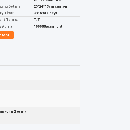
ging Details:
25*24*13cm canton
ery Time:
3-8 work days
ent Terms:
T/T
 Ability:
100000pcs/month
ntact
one van 3 w mk
,