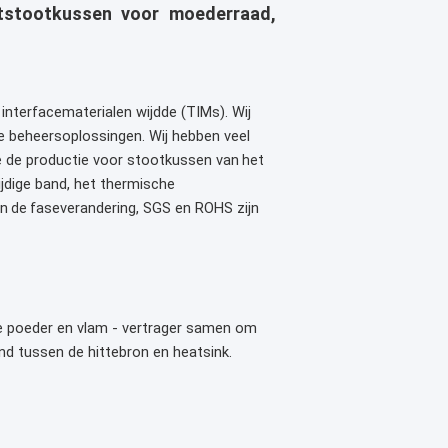
aatstootkussen voor moederraad,
interfacematerialen wijdde (TIMs). Wij
he beheersoplossingen. Wij hebben veel
ie de productie voor stootkussen van
het
jdige band, het thermische
an
faseverandering, SGS en ROHS zijn
de
de poeder en vlam - vertrager samen om
nd tussen de hittebron en heatsink.