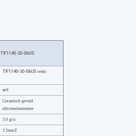
TIF1140-30-06US
TIF1140-30-06US
reeks
wit
Ceramisch gevuld
siliconeelastomeer
3.0 g/cc
3.5mmT