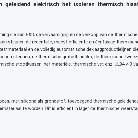
h geleidend elektrisch het isoleren thermisch hi
ing die aan R&D, de vervaardiging en de verkoop van de thermische 
 u kan steunen de recentste, meest efficiënte en éénfasige thermisc
 testmateriaal en de volledig automatische deklaagproductielijnen d
kunnen steunen, de thermische grafietbladfilm, de thermische tweezi
mische stootkussen, het materiële, thermische vet enz. UL94 v-0 v
roces, met silicone als grondstof, toevoegend thermische geleiden
ateriaal te worden. Dit is efficiënt in lager de thermische weersta