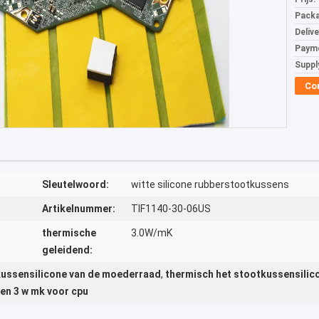
Packa
Deliv
Paym
Supply
Co
Sleutelwoord:
witte silicone rubberstootkussens
Artikelnummer:
TIF1140-30-06US
thermische
3.0W/mK
geleidend:
kussensilicone van de moederraad
,
thermisch het stootkussensilic
en 3 w mk voor cpu