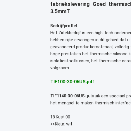
fabriekslevering Goed thermisc
3.5mmT
Bedrijfprofiel
Het Ziitekbedrijf
is een high-tech ondernem
hebben rijke ervaringen in dit gebied dat
geavanceerd productiemateriaal, volledig
hoge prestaties het thermische silicone 
isolatiestootkussen, het thermische cera
volgzaam.
TIF100-30-06US.pdf
gebruik
een speciaal p
TIF1140-30-06US
het mengsel te maken thermisch interfacem
18 Kust 00
wit
<>Kleur: