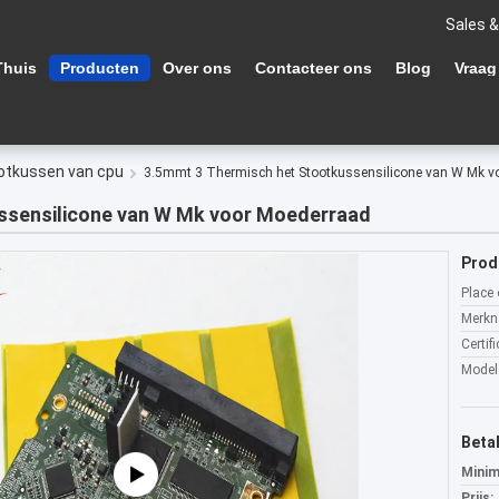
Sales &
Thuis
Producten
Over ons
Contacteer ons
Blog
Vraag
otkussen van cpu
3.5mmt 3 Thermisch het Stootkussensilicone van W Mk v
ssensilicone van W Mk voor Moederraad
Prod
Place 
Merkn
Certifi
Model
Beta
Minim
Prijs: