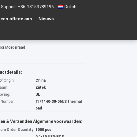
 Support:
+86-18153789196
Dutch
 een offerte aan
Nieuws
oor Moederraad
uctdetails:
of Origin:
China
aam:
Ziitek
cering:
UL
 Number:
TIF1140-30-06US thermal
pad
len & Verzenden Algemene voorwaarden:
um Order Quantity:
1000 pcs
0.1-10 USD/PCS