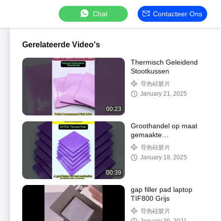
Chat
Contacteer Ons
Gerelateerde Video's
Thermisch Geleidend
Stootkussen
导热硅胶片
January 21, 2025
00:23
Groothandel op maat
gemaakte
warmtegeleidende
导热硅胶片
siliconen voor GPU-
January 18, 2025
CPU-koeling
00:39
gap filler pad laptop
TIF800 Grijs
导热硅胶片