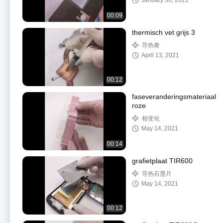
January 30, 2021
00:09
thermisch vet grijs 3
导热膏
April 13, 2021
00:12
faseveranderingsmateriaal
roze
相变化
May 14, 2021
00:14
grafietplaat TIR600
导热石墨片
May 14, 2021
00:12