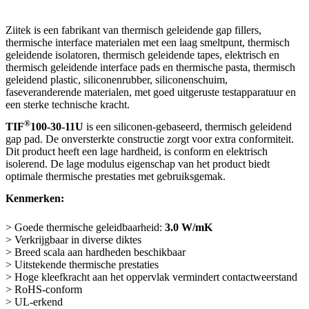
Ziitek is een fabrikant van thermisch geleidende gap fillers,
thermische interface materialen met een laag smeltpunt, thermisch
geleidende isolatoren, thermisch geleidende tapes, elektrisch en
thermisch geleidende interface pads en thermische pasta, thermisch
geleidend plastic, siliconenrubber, siliconenschuim,
faseveranderende materialen, met goed uitgeruste testapparatuur en
een sterke technische kracht.
®
TIF
100-30-11U
is een siliconen-gebaseerd, thermisch geleidend
gap pad. De onversterkte constructie zorgt voor extra conformiteit.
Dit product heeft een lage hardheid, is conform en elektrisch
isolerend. De lage modulus eigenschap van het product biedt
optimale thermische prestaties met gebruiksgemak.
Kenmerken:
> Goede thermische geleidbaarheid:
3.0
W/mK
> Verkrijgbaar in diverse diktes
> Breed scala aan hardheden beschikbaar
> Uitstekende thermische prestaties
> Hoge kleefkracht aan het oppervlak vermindert contactweerstand
> RoHS-conform
> UL-erkend