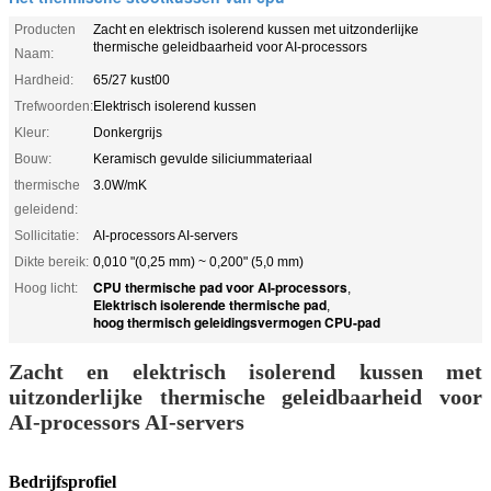
Producten
Zacht en elektrisch isolerend kussen met uitzonderlijke
thermische geleidbaarheid voor AI-processors
Naam:
Hardheid:
65/27 kust00
Trefwoorden:
Elektrisch isolerend kussen
Kleur:
Donkergrijs
Bouw:
Keramisch gevulde siliciummateriaal
thermische
3.0W/mK
geleidend:
Sollicitatie:
AI-processors AI-servers
Dikte bereik:
0,010 "(0,25 mm) ~ 0,200" (5,0 mm)
CPU thermische pad voor AI-processors
Hoog licht:
,
Elektrisch isolerende thermische pad
,
hoog thermisch geleidingsvermogen CPU-pad
Zacht en elektrisch isolerend kussen met
uitzonderlijke thermische geleidbaarheid voor
AI-processors AI-servers
Bedrijfsprofiel