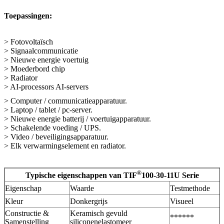
Toepassingen:
> Fotovoltaïsch
> Signaalcommunicatie
> Nieuwe energie voertuig
> Moederbord chip
> Radiator
> AI-processors AI-servers
> Computer / communicatieapparatuur.
> Laptop / tablet / pc-server.
> Nieuwe energie batterij / voertuigapparatuur.
> Schakelende voeding / UPS.
> Video / beveiligingsapparatuur.
> Elk verwarmingselement en radiator.
®
Typische eigenschappen van TIF
100-30-11U Serie
Eigenschap
Waarde
Testmethode
Kleur
Donkergrijs
Visueel
Constructie &
Keramisch gevuld
******
Samenstelling
siliconenelastomeer