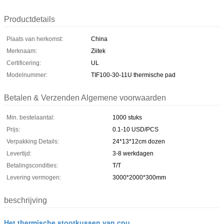
Productdetails
Plaats van herkomst:
China
Merknaam:
Ziitek
Certificering:
UL
Modelnummer:
TIF100-30-11U thermische pad
Betalen & Verzenden Algemene voorwaarden
Min. bestelaantal:
1000 stuks
Prijs:
0.1-10 USD/PCS
Verpakking Details:
24*13*12cm dozen
Levertijd:
3-8 werkdagen
Betalingscondities:
T/T
Levering vermogen:
3000*2000*300mm
beschrijving
Het thermische stootkussen van cpu