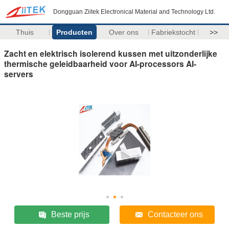
Dongguan Ziitek Electronical Material and Technology Ltd.
Thuis
Producten
Over ons
Fabriekstocht
>>
Zacht en elektrisch isolerend kussen met uitzonderlijke
thermische geleidbaarheid voor AI-processors AI-
servers
Beste prijs
Contacteer ons