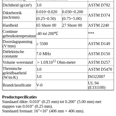
Dichtheid (g/cm³)
3.0
ASTM D792
0.010~0.020
0.030~0.200
Diktebereik
ASTM D374
(inch/mm)
(0.25~0.50)
(0.75~5.00)
Hardheid
65 Shore 00
27 Shore 00
ASTM 2240
Continue
-40 tot 200℃
***
gebruikstemperatuur
Doorslagspanning
≥ 5500
ASTM D149
(V/mm)
Diëlektrische
7.0 MHz
ASTM D150
constante
12
Volume weerstand
＞1.0X10
Ohm-meter
ASTM D257
Thermische
3.0
ASTM D5470
geleidbaarheid
3.0
ISO22007
(W/m-K)
UL 94
Brandclassificatie
V-0
(E331100)
Productspecificaties
Standaard dikte: 0.010" (0.25 mm) tot 0.200" (5.00 mm) met
stappen van 0.010" (0.25 mm).
Standaard formaat: 16"×16" (406 mm × 406 mm).