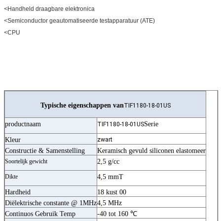
<Handheld draagbare elektronica
<Semiconductor geautomatiseerde testapparatuur (ATE)
<CPU
Typische eigenschappen van
TIF1180-18-01US
productnaam
Serie
TIF1180-18-01US
Kleur
zwart
Constructie & Samenstelling
Keramisch gevuld siliconen elastomeer
Soortelijk gewicht
2,5 g/cc
Dikte
4,5 mmT
Hardheid
18 kust 00
Diëlektrische constante @ 1MHz
4,5 MHz
Continuos Gebruik Temp
-40 tot 160 ℃