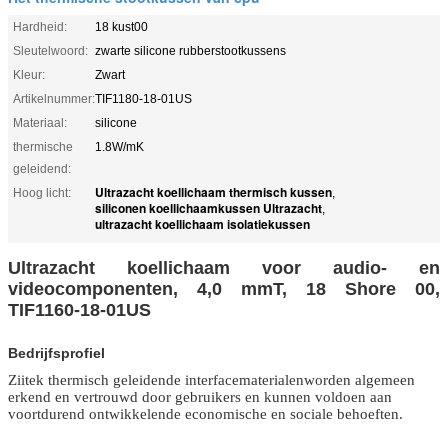
Hardheid:
18 kust00
Sleutelwoord:
zwarte silicone rubberstootkussens
Kleur:
Zwart
Artikelnummer:
TIF1180-18-01US
Materiaal:
silicone
thermische
1.8W/mK
geleidend:
Ultrazacht koellichaam thermisch kussen
Hoog licht:
,
siliconen koellichaamkussen Ultrazacht
,
ultrazacht koellichaam isolatiekussen
Ultrazacht koellichaam voor audio- en
videocomponenten, 4,0 mmT, 18 Shore 00,
TIF1160-18-01US
Bedrijfsprofiel
Ziitek thermisch geleidende interfacematerialen
worden algemeen
erkend en vertrouwd door gebruikers en kunnen voldoen aan
voortdurend ontwikkelende economische en sociale behoeften.