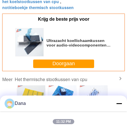
het koelstootkussen van cpu
,
notitieboekje thermisch stootkussen
Krijg de beste prijs voor
Ultrazacht koellichaamkussen
voor audio-videocomponenten
4.0mmT 18 Shore 00 TIF1160-18-
01US
Doorgaan
Het thermische stootkussen van cpu
Meer
Dana
t en
Thermische
3.0W/Mk Hoge
Glasvezelversterkte
Hoog the
risch
geleidbaarheid
Effectieve
uitstekende
gelei
d kussen
van 3,0 W/Mk
Siliconen Gap
isolator Siliconen
8.5W
11:32 PM
nderlijke
Siliconen
Filler Pad CPU
CPU-thermische
thermisch