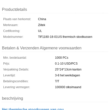
Productdetails
Plaats van herkomst:
China
Merknaam:
Ziitek
Certificering:
UL
Modelnummer:
TIF1180-18-01US thermisch stootkussen
Betalen & Verzenden Algemene voorwaarden
Min. bestelaantal:
1000 PCs
Prijs:
0.1-10 USD/PCS
Verpakking Details:
25*24*13cm kanton
Levertijd:
3-8 het werkdagen
Betalingscondities:
T/T
Levering vermogen:
100000 stks/maand
beschrijving
Het thermische stootkussen van cpu