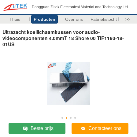
Dongguan Ziitek Electronical Material and Technology Ltd.
Thuis
Producten
Over ons
Fabriekstocht
>>
Ultrazacht koellichaamkussen voor audio-
videocomponenten 4.0mmT 18 Shore 00 TIF1160-18-
01US
Beste prijs
Contacteer ons