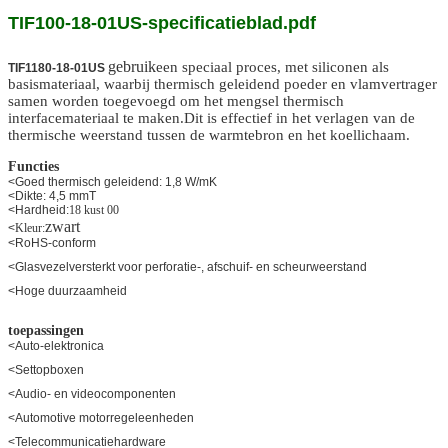
TIF100-18-01US-specificatieblad.pdf
gebruik
een speciaal proces, met siliconen als
TIF1180-18-01US
basismateriaal, waarbij thermisch geleidend poeder en vlamvertrager
samen worden toegevoegd om het mengsel thermisch
interfacemateriaal te maken.Dit is effectief in het verlagen van de
thermische weerstand tussen de warmtebron en het koellichaam.
Functies
<Goed thermisch geleidend: 1,8 W/mK
<Dikte: 4,5 mmT
<Hardheid:
18 kust 00
zwart
<
Kleur:
<RoHS-conform
<Glasvezelversterkt voor perforatie-, afschuif- en scheurweerstand
<Hoge duurzaamheid
toepassingen
<Auto-elektronica
<Settopboxen
<Audio- en videocomponenten
<Automotive motorregeleenheden
<Telecommunicatiehardware