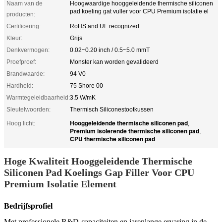
Naam van de
Hoogwaardige hooggeleidende thermische siliconen
pad koeling gat vuller voor CPU Premium isolatie el
producten:
Certificering:
RoHS and UL recognized
Kleur:
Grijs
Denkvermogen:
0.02~0.20 inch / 0.5~5.0 mmT
Proefproef:
Monster kan worden gevalideerd
Brandwaarde:
94 V0
Hardheid:
75 Shore 00
Warmtegeleidbaarheid:
3.5 W/mK
Sleutelwoorden:
Thermisch Siliconestootkussen
Hooggeleidende thermische siliconen pad
Hoog licht:
,
Premium isolerende thermische siliconen pad
,
CPU thermische siliconen pad
Hoge Kwaliteit Hooggeleidende Thermische
Siliconen Pad Koelings Gap Filler Voor CPU
Premium Isolatie Element
Bedrijfsprofiel
Met professionele R&D-capaciteiten en jarenlange ervaring in de