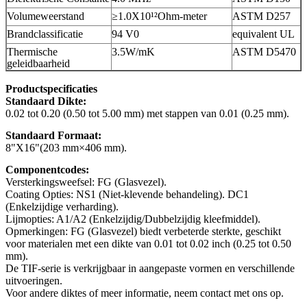
Volumeweerstand
≥1.0X10¹²Ohm-meter
ASTM D257
Brandclassificatie
94 V0
equivalent UL
Thermische
3.5W/mK
ASTM D5470
geleidbaarheid
Productspecificaties
Standaard Dikte:
0.02 tot 0.20 (0.50 tot 5.00 mm) met stappen van 0.01 (0.25 mm).
Standaard Formaat:
8"X16"(203 mm×406 mm).
Componentcodes:
Versterkingsweefsel: FG (Glasvezel).
Coating Opties: NS1 (Niet-klevende behandeling). DC1
(Enkelzijdige verharding).
Lijmopties: A1/A2 (Enkelzijdig/Dubbelzijdig kleefmiddel).
Opmerkingen: FG (Glasvezel) biedt verbeterde sterkte, geschikt
voor materialen met een dikte van 0.01 tot 0.02 inch (0.25 tot 0.50
mm).
De TIF-serie is verkrijgbaar in aangepaste vormen en verschillende
uitvoeringen.
Voor andere diktes of meer informatie, neem contact met ons op.