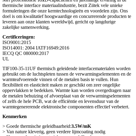
thermische interface materiaalindustrie, bezit Ziitek vele unieke
formuleringen die onze kerntechnologieën en voordelen zijn. Ons
doel is om kwalitatief hoogwaardige en concurrerende producten te
leveren aan onze klanten wereldwijd, gericht op langdurige
zakelijke samenwerking.
Certificeringen:
ISO9001:2015
ISO14001: 2004 IATF16949:2016
IECQ QC 080000:2017
UL
TIF100-35-11UF thermisch geleidende interfacematerialen worden
gebruikt om de luchtspleten tussen de verwarmingselementen en de
warmteafvoerende vinnen of de metalen basis te vullen. Hun
flexibiliteit en elasticiteit maken ze geschikt om zeer ongelijke
oppervlakken te bedekken. Warmte kan worden overgedragen naar
de metalen behuizing of afvoerplaat van de verwarmingselementen
of zelfs de hele PCB, wat de efficiëntie en levensduur van de
warmtegenererende elektronische componenten effectief verbetert.
Kenmerken
> Goede thermische geleidbaarheid:
3.5
W/mK
> Van nature kleverig, geen verdere lijmcoating nodig