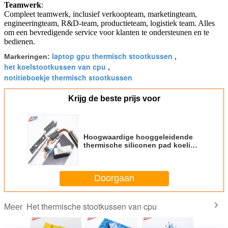
Teamwerk
:
Compleet teamwerk, inclusief verkoopteam, marketingteam,
engineeringteam, R&D-team, productieteam, logistiek team. Alles
om een bevredigende service voor klanten te ondersteunen en te
bedienen.
laptop gpu thermisch stootkussen
Markeringen:
,
het koelstootkussen van cpu
,
notitieboekje thermisch stootkussen
Krijg de beste prijs voor
Hoogwaardige hooggeleidende
thermische siliconen pad koeling
gat vuller voor CPU Premium
isolatie element
Doorgaan
Het thermische stootkussen van cpu
Meer