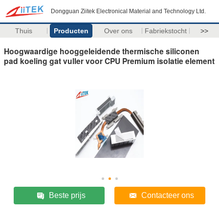
Dongguan Ziitek Electronical Material and Technology Ltd.
Thuis
Producten
Over ons
Fabriekstocht
>>
Hoogwaardige hooggeleidende thermische siliconen
pad koeling gat vuller voor CPU Premium isolatie element
Beste prijs
Contacteer ons