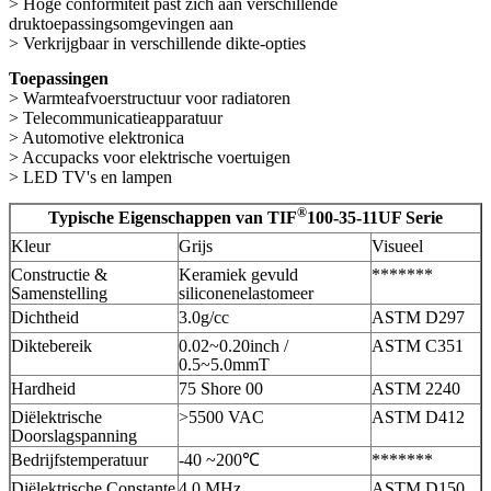
> Hoge conformiteit past zich aan verschillende
druktoepassingsomgevingen aan
> Verkrijgbaar in verschillende dikte-opties
Toepassingen
> Warmteafvoerstructuur voor radiatoren
> Telecommunicatieapparatuur
> Automotive elektronica
> Accupacks voor elektrische voertuigen
> LED TV's en lampen
®
Typische Eigenschappen van TIF
100-35-11UF Serie
Kleur
Grijs
Visueel
Constructie &
Keramiek gevuld
*******
Samenstelling
siliconenelastomeer
Dichtheid
3.0g/cc
ASTM D297
Diktebereik
0.02~0.20inch /
ASTM C351
0.5~5.0mmT
Hardheid
75 Shore 00
ASTM 2240
Diëlektrische
>5500 VAC
ASTM D412
Doorslagspanning
Bedrijfstemperatuur
-40 ~200℃
*******
Diëlektrische Constante
4.0 MHz
ASTM D150