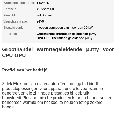
Warmtegeleidbaarheid:
1.5W/mK
Hardheid:
45 Shore 00
Kleur A/B:
Wit / Groen
Vlamclassificatie:
94V0
Sleutelwoord:
met een vermogen van meer dan 10 kW
Groothandel Thermisch geleidende putty
Hoog licht:
,
CPU GPU Thermisch geleidende putty
Groothandel warmtegeleidende putty voor
CPU-GPU
Profiel van het bedrijf
Ziitek Elektronisch materiaal
en Technology Ltd.
biedt
productoplossingen voor apparatuur die te veel warmte
genereert en die zijn hoge prestaties bij gebruik
beïnvloedt.Plus thermische producten kunnen beheersen en
beheersen warmte om het koel te houden tot op zekere
hoogte.