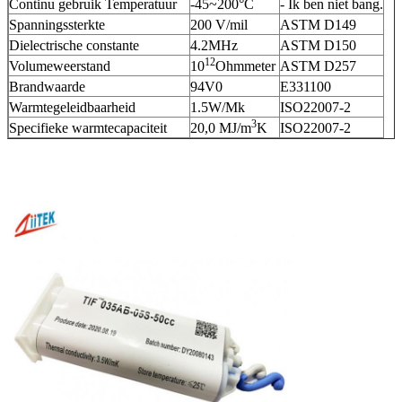
Continu gebruik Temperatuur
-45~200°C
- Ik ben niet bang.
Spanningssterkte
200 V/mil
ASTM D149
Dielectrische constante
4.2MHz
ASTM D150
12
Volumeweerstand
10
Ohmmeter
ASTM D257
Brandwaarde
94V0
E331100
Warmtegeleidbaarheid
1.5W/Mk
ISO22007-2
3
Specifieke warmtecapaciteit
20,0 MJ/m
K
ISO22007-2