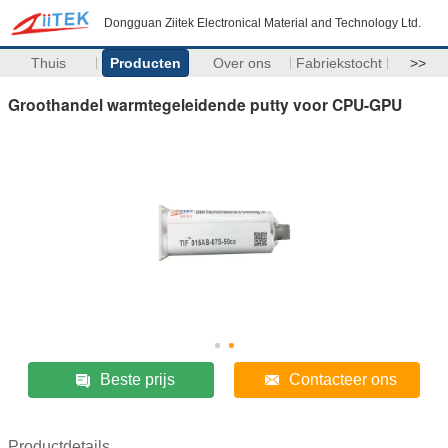
Dongguan Ziitek Electronical Material and Technology Ltd.
Thuis
Producten
Over ons
Fabriekstocht
>>
Groothandel warmtegeleidende putty voor CPU-GPU
Beste prijs
Contacteer ons
Productdetails