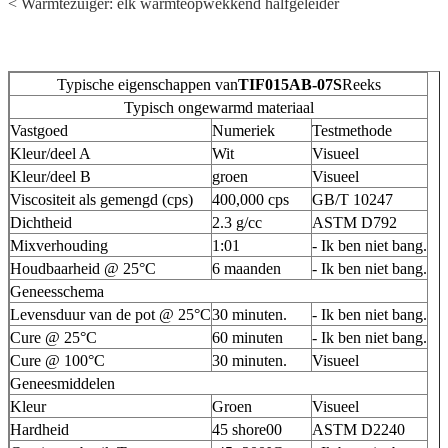
< Warmtezuiger: elk warmteopwekkend halfgeleider
Typische eigenschappen van
TIF015AB-07S
Reeks
Typisch ongewarmd materiaal
Vastgoed
Numeriek
Testmethode
Kleur/deel A
Wit
Visueel
Kleur/deel B
groen
Visueel
Viscositeit als gemengd (cps)
400,000 cps
GB/T 10247
Dichtheid
2.3 g/cc
ASTM D792
Mixverhouding
1:01
- Ik ben niet bang.
Houdbaarheid @ 25°C
6 maanden
- Ik ben niet bang.
Geneesschema
Levensduur van de pot @ 25°C
30 minuten.
- Ik ben niet bang.
Cure @ 25°C
60 minuten
- Ik ben niet bang.
Cure @ 100°C
30 minuten.
Visueel
Geneesmiddelen
Kleur
Groen
Visueel
Hardheid
45 shore00
ASTM D2240