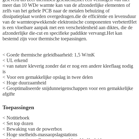
meer dan 10 WDe warmte kan van de afzonderlijke elementen of
zelfs van het gehele PCB naar de metalen behuizing of
dissipatieplaat worden overgedragen.die de efficiëntie en levensduur
van de warmteopwekkende elektronische componenten verbetertHet
is een vloeibare aanpak met een verscheidenheid aan diktes, die de
afzonderlijke die-cut en specifieke paddikte vervangt.Het kan
bestemd zijn voor thermische toepassingen.
< Goede thermische geleidbaarheid: 1,5 W/mK
< UL erkend
< van nature kleverig zonder dat er nog een andere kleeflaag nodig
is
< Voor een gemakkelijke opslag in twee delen
< Hoge duurzaamheid
< Geoptimaliseerde snijdunneigenschappen voor een gemakkelijke
afgifte
Toepassingen
< Notitieboek
< Set top dozen
< Bewaking van de powerbox
< Hoge snelheids-massaopslagstations