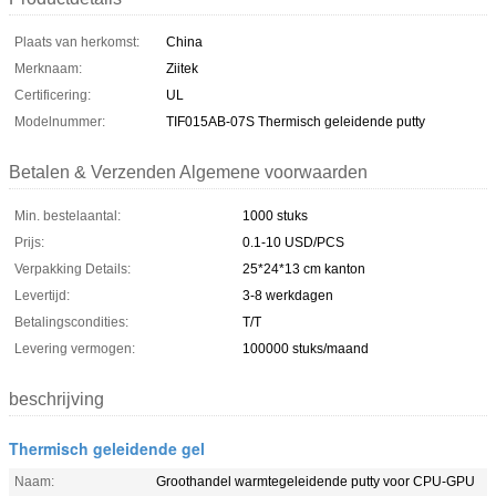
Plaats van herkomst:
China
Merknaam:
Ziitek
Certificering:
UL
Modelnummer:
TIF015AB-07S Thermisch geleidende putty
Betalen & Verzenden Algemene voorwaarden
Min. bestelaantal:
1000 stuks
Prijs:
0.1-10 USD/PCS
Verpakking Details:
25*24*13 cm kanton
Levertijd:
3-8 werkdagen
Betalingscondities:
T/T
Levering vermogen:
100000 stuks/maand
beschrijving
Thermisch geleidende gel
Naam:
Groothandel warmtegeleidende putty voor CPU-GPU