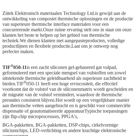
Ziitek Elektronisch materiaal
en Technology Ltd.
is gewijd aan de
ontwikkeling van composiet thermische oplossingen en de productie
van superieure thermische interface materialen voor een
concurrerende markt.Onze ruime ervaring stelt ons in staat om onze
klanten het beste te helpen op het gebied van thermische
techniek.We dienen klanten met aangepaste
producten, volledige
productlijnen en flexibele productie,
Laat ons je ontwerp nog
perfecter maken.
®
TIF
050-11
is een zacht siliconen gel-gebaseerd gat vulpad,
geformuleerd met een speciale mengsel van vulstoffen om zowel
uitstekende thermische geleidbaarheid als superieure zachtheid te
®
bieden.TIF
050-11 heeft een hoge erviscositeit, die effectief
voorkomt dat de vulstof van de siliconenmatrix wordt gescheiden en
de migratie van de vulstof vermindert, waardoor de thermische
prestaties consistent blijven.Het wordt op een vergelijkbare manier
aan thermische vetten aangebracht en is geschikt voor commerciële
dispensatie of geautomatiseerde apparatuurTypische toepassingen
zijn flip-chip microprocessors, PPGA's,
BGA-pakketten, BGA-pakketten, DSP-chips, cirkelvormige
siliciumchips, LED-verlichting en andere krachtige elektronische
componenten.