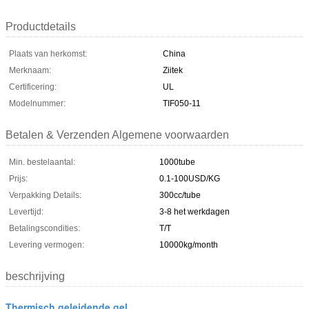
Productdetails
Plaats van herkomst:
China
Merknaam:
Ziitek
Certificering:
UL
Modelnummer:
TIF050-11
Betalen & Verzenden Algemene voorwaarden
Min. bestelaantal:
1000tube
Prijs:
0.1-100USD/KG
Verpakking Details:
300cc/tube
Levertijd:
3-8 het werkdagen
Betalingscondities:
T/T
Levering vermogen:
10000kg/month
beschrijving
Thermisch geleidende gel