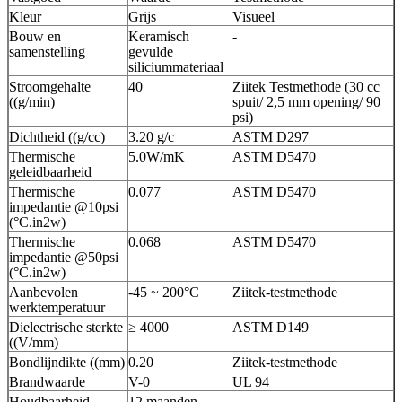
Kleur
Grijs
Visueel
Bouw en
Keramisch
-
samenstelling
gevulde
siliciummateriaal
Stroomgehalte
40
Ziitek Testmethode (30 cc
((g/min)
spuit/ 2,5 mm opening/ 90
psi)
Dichtheid ((g/cc)
3.20 g/c
ASTM D297
Thermische
5.0W/mK
ASTM D5470
geleidbaarheid
Thermische
0.077
ASTM D5470
impedantie @10psi
(°C.in2w)
Thermische
0.068
ASTM D5470
impedantie @50psi
(°C.in2w)
Aanbevolen
-45 ~ 200°C
Ziitek-testmethode
werktemperatuur
Dielectrische sterkte
≥ 4000
ASTM D149
((V/mm)
Bondlijndikte ((mm)
0.20
Ziitek-testmethode
Brandwaarde
V-0
UL 94
Houdbaarheid
12 maanden
-