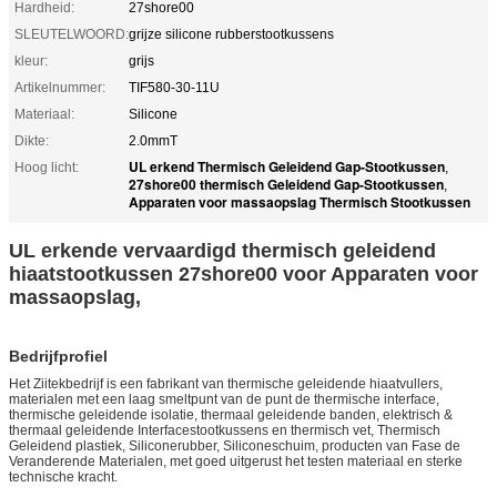
Hardheid:
27shore00
SLEUTELWOORD:
grijze silicone rubberstootkussens
kleur:
grijs
Artikelnummer:
TIF580-30-11U
Materiaal:
Silicone
Dikte:
2.0mmT
UL erkend Thermisch Geleidend Gap-Stootkussen
Hoog licht:
,
27shore00 thermisch Geleidend Gap-Stootkussen
,
Apparaten voor massaopslag Thermisch Stootkussen
UL erkende vervaardigd thermisch geleidend
hiaatstootkussen 27shore00 voor Apparaten voor
massaopslag,
Bedrijfprofiel
Het Ziitekbedrijf is een fabrikant van thermische geleidende hiaatvullers,
materialen met een laag smeltpunt van de punt de thermische interface,
thermische geleidende isolatie, thermaal geleidende banden, elektrisch &
thermaal geleidende Interfacestootkussens en thermisch vet, Thermisch
Geleidend plastiek, Siliconerubber, Siliconeschuim, producten van Fase de
Veranderende Materialen, met goed uitgerust het testen materiaal en sterke
technische kracht.