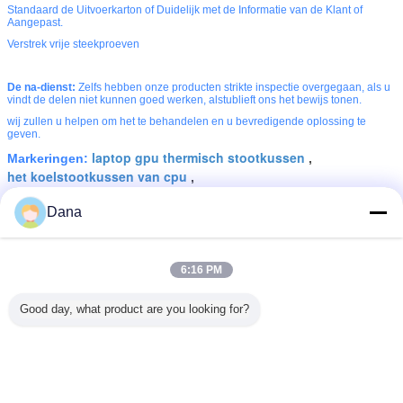
Standaard de Uitvoerkarton of Duidelijk met de Informatie van de Klant of
Aangepast.
Verstrek vrije steekproeven
De na-dienst:
Zelfs hebben onze producten strikte inspectie overgegaan, als u
vindt de delen niet kunnen goed werken, alstublieft ons het bewijs tonen.
wij zullen u helpen om het te behandelen en u bevredigende oplossing te
geven.
laptop gpu thermisch stootkussen
Markeringen:
,
het koelstootkussen van cpu
,
notitieboekje thermisch stootkussen
Dana
Krijg de beste prijs voor
6:16 PM
UL erkend Thermisch Geleidend
Good day, what product are you looking for?
Gap-Stootkussen 27shore00 voor
Apparaten voor massaopslag
Doorgaan