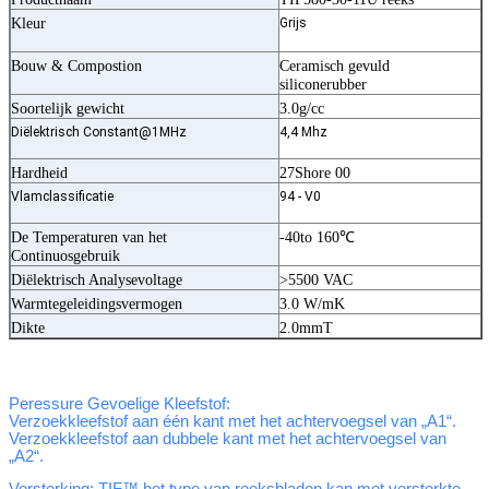
Kleur
Grijs
Bouw & Compostion
Ceramisch gevuld
siliconerubber
Soortelijk gewicht
3.0g/cc
Diëlektrisch Constant@1MHz
4,4 Mhz
Hardheid
27Shore 00
Vlamclassificatie
94 - V0
De Temperaturen van het
-40to 160℃
Continuosgebruik
Diëlektrisch Analysevoltage
>5500 VAC
Warmtegeleidingsvermogen
3.0 W/mK
Dikte
2.0mmT
Peressure Gevoelige Kleefstof:
Verzoekkleefstof aan één kant met het achtervoegsel van „A1“.
Verzoekkleefstof aan dubbele kant met het achtervoegsel van
„A2“.
Versterking:
TIF™ het type van reeksbladen kan met versterkte