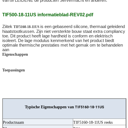
van
LEIDENE de producten Servermacht en anderen.
de
TIF500-18-11US informatieblad-REV02.pdf
Ziitek
is een gebaseerd silicone, thermaal geleidend
TIF5160-18-11US
hiaatstootkussen. Zijn niet versterkte bouw staat extra compliancy
toe. Dit product heeft lage hardheid is conform en elektrisch
isoleert. De lage modulus kenmerkend van het product biedt
optimale thermische prestaties met het gemak om te behandelen
aan
Eigenschappen
Toepassingen
Typische Eigenschappen van
TIF5160-18-11US
Productnaam
TIF5160-18-11US reeks