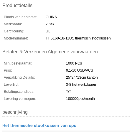
Productdetails
Plaats van herkomst:
CHINA
Merknaam:
Ziitek
Certificering:
UL
Modelnummer:
TIF5160-18-11US thermisch stootkussen
Betalen & Verzenden Algemene voorwaarden
Min. bestelaantal:
1000 PCs
Prijs:
0.1-10 USD/PCS
Verpakking Details:
25*24*13cm kanton
Levertijd:
3-8 het werkdagen
Betalingscondities:
T/T
Levering vermogen:
100000pcs/month
beschrijving
Het thermische stootkussen van cpu