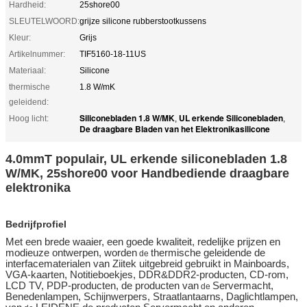
Hardheid:
25shore00
SLEUTELWOORD:
grijze silicone rubberstootkussens
Kleur:
Grijs
Artikelnummer:
TIF5160-18-11US
Materiaal:
Silicone
thermische
1.8 W/mK
geleidend:
Siliconebladen 1.8 W/MK
UL erkende Siliconebladen
Hoog licht:
,
,
De draagbare Bladen van het Elektronikasilicone
4.0mmT populair, UL erkende siliconebladen 1.8
W/MK, 25shore00 voor Handbediende draagbare
elektronika
Bedrijfprofiel
Met een brede waaier, een goede kwaliteit, redelijke prijzen en
modieuze ontwerpen, worden
thermische geleidende de
de
interfacematerialen van Ziitek uitgebreid gebruikt in Mainboards,
VGA-kaarten, Notitieboekjes, DDR&DDR2-producten, CD-rom,
LCD TV, PDP-producten, de producten van
Servermacht,
de
Benedenlampen, Schijnwerpers, Straatlantaarns, Daglichtlampen,