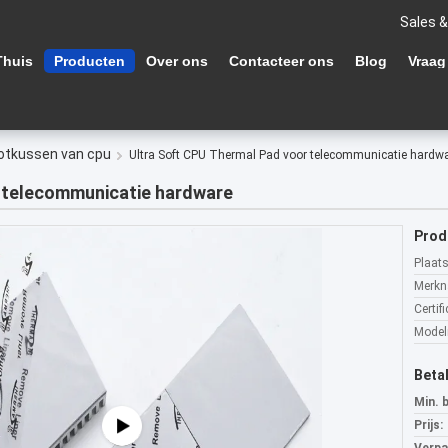
Sales &
Thuis
Producten
Over ons
Contacteer ons
Blog
Vraag
otkussen van cpu
Ultra Soft CPU Thermal Pad voor telecommunicatie hardw
r telecommunicatie hardware
Prod
Plaat
Merkn
Certifi
Mode
Beta
Min. 
Prijs: