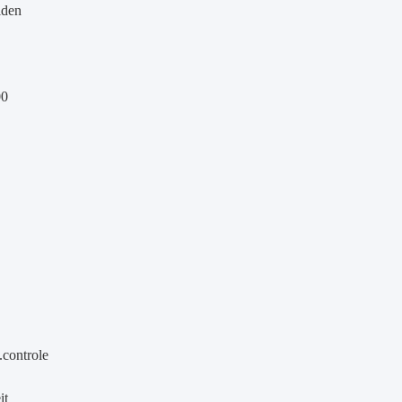
iden
00
.
controle
it