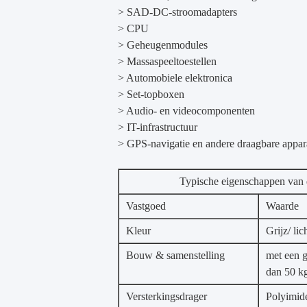
> SAD-DC-stroomadapters
> CPU
> Geheugenmodules
> Massaspeeltoestellen
> Automobiele elektronica
> Set-topboxen
> Audio- en videocomponenten
> IT-infrastructuur
> GPS-navigatie en andere draagbare appar
Typische eigenschappen van
Vastgoed
Waarde
Kleur
Grijz/ lic
Bouw & samenstelling
met een g
dan 50 k
Versterkingsdrager
Polyimide