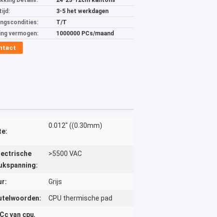
kking Details:
24*23*12cm kantons
ijd:
3-5 het werkdagen
ingscondities:
T/T
ing vermogen:
1000000 PCs/maand
ntact
0.012" ((0.30mm)
te:
lectrische
>5500 VAC
ukspanning:
ur:
Grijs
utelwoorden:
CPU thermische pad
Cc van cpu
,