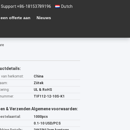
 Support:
+86-18153789196
Dutch
 een offerte aan
Nieuws
are
uctdetails:
s van herkomst:
China
aam:
Ziitek
cering:
UL & RoHS
lnummer:
TIF112-12-10S-K1
len & Verzenden Algemene voorwaarden:
bestelaantal:
1000pcs
0.1-10 USD/PCS