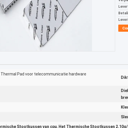
Verpa
Levert
Betal
Lever
Co
U Thermal Pad voor telecommunicatie hardware
Dik
Die
bre
Kle
Sle
rmische Stootkussen van cpu
,
Het Thermische Stootkussen 2.10g/