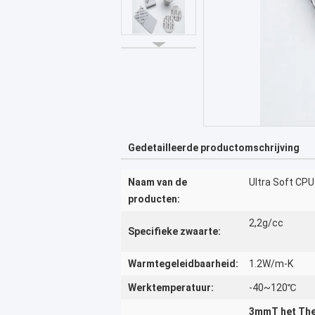
Gedetailleerde productomschrijving
Naam van de
Ultra Soft CP
producten:
2,2g/cc
Specifieke zwaarte:
Warmtegeleidbaarheid:
1.2W/m-K
Werktemperatuur:
-40~120℃
3mmT het The