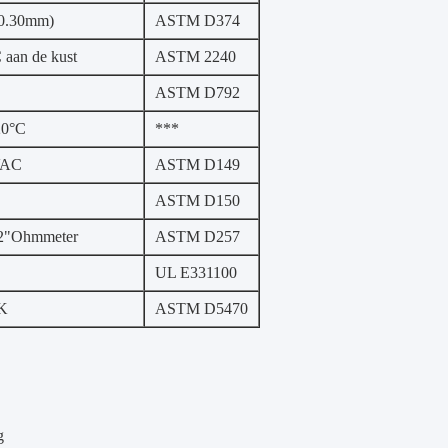
(0.30mm)
ASTM D374
 aan de kust
ASTM 2240
ASTM D792
20°C
***
VAC
ASTM D149
ASTM D150
2"Ohmmeter
ASTM D257
UL E331100
K
ASTM D5470
g