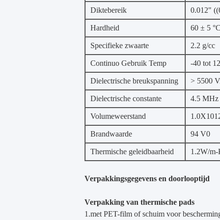
Diktebereik
0.012" (
Hardheid
60 ± 5 °C
Specifieke zwaarte
2.2 g/cc
Continuo Gebruik Temp
-40 tot 1
Dielectrische breukspanning
> 5500 
Dielectrische constante
4.5 MHz
Volumeweerstand
1.0X101
Brandwaarde
94 V0
Thermische geleidbaarheid
1.2W/m-
Verpakkingsgegevens en doorlooptijd
Verpakking van thermische pads
1.met PET-film of schuim voor beschermin