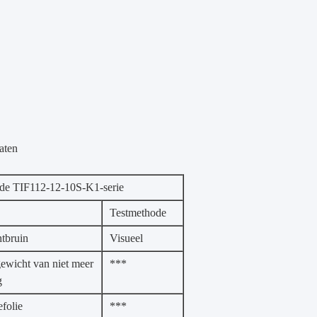
aten
 de TIF112-12-10S-K1-serie
Testmethode
htbruin
Visueel
ewicht van niet meer
***
g
folie
***