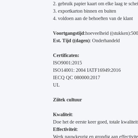
2. gebruik papier kaart om elke laag te sche
3. exportkarton binnen en buiten
4. voldoen aan de behoeften van de klant
Voortgangstijd
:hoeveelheid ((stukken):50
Est. Tijd ((dagen)
: Onderhandeld
Certificaten:
ISO9001:2015
ISO14001: 2004 IATF16949:2016
IECQ QC 080000:2017
UL
Ziitek cultuur
Kwaliteit
:
Doe het de eerste keer goed, totale kwaliteit
Effectiviteit
:
Werk nauwkeurig en grondig aan effectivite