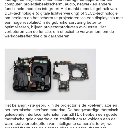
computer, projectiebeeldscherm, audio, netwerk en andere
functionele modules integreert.Het maakt meestal gebruik van
DLP-technologie (digitale lichtverwerking) of 3LCD-technologie
om beelden op het scherm te projecteren via een displaychip met
een hoge resolutieOm de gebruikerservaring beter te
optimaliseren, blijven projectorproducten evolueren.,Het
verbeteren van de functie, om effectief te verwarmen, om de
werkdoeltreffendheid te garanderen.
Het belangrijkste gebruik in de projector is de koelventilator en
het thermische interface materiaal.De hoogwaardige thermisch
geleidende interfacematerialen van ZIITEK hebben een goede
thermische geleidbaarheid en stabiliteit om te voldoen aan de
warmteafvoerbehoeften van intelligente camera's, terwijl we
meestal thermisch geleidende silica gelplaten, thermisch