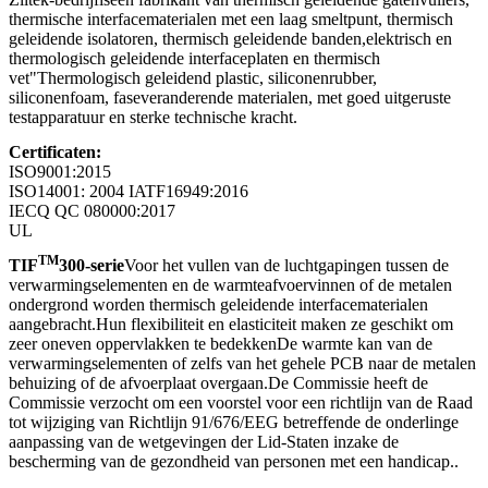
thermische interfacematerialen met een laag smeltpunt, thermisch
geleidende isolatoren, thermisch geleidende banden,elektrisch en
thermologisch geleidende interfaceplaten en thermisch
vet"Thermologisch geleidend plastic, siliconenrubber,
siliconenfoam, faseveranderende materialen, met goed uitgeruste
testapparatuur en sterke technische kracht.
Certificaten:
ISO9001:2015
ISO14001: 2004 IATF16949:2016
IECQ QC 080000:2017
UL
TM
TIF
300-serie
Voor het vullen van de luchtgapingen tussen de
verwarmingselementen en de warmteafvoervinnen of de metalen
ondergrond worden thermisch geleidende interfacematerialen
aangebracht.Hun flexibiliteit en elasticiteit maken ze geschikt om
zeer oneven oppervlakken te bedekkenDe warmte kan van de
verwarmingselementen of zelfs van het gehele PCB naar de metalen
behuizing of de afvoerplaat overgaan.De Commissie heeft de
Commissie verzocht om een voorstel voor een richtlijn van de Raad
tot wijziging van Richtlijn 91/676/EEG betreffende de onderlinge
aanpassing van de wetgevingen der Lid-Staten inzake de
bescherming van de gezondheid van personen met een handicap..