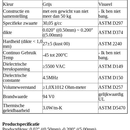
Kleur
Grijs
Visueel
Constructie en
met een gewicht van niet
- Ik ben niet
samenstelling
meer dan 50 kg
bang.
Specifieke zwaarte
30,05 g/cc
ASTM D297
0.020" ((0.50mm) ~ 0.200"
dikte
ASTM D374
((5.00mm)
Hardheid (dikte < 1,0
27±5 (kust 00)
ASTM 2240
mm)
Continuo Gebruik
- Ik ben niet
-45 tot 200°C
Temp
bang.
Dielectrische
≥5500 VAC
ASTM D149
breukspanning
Dielectrische
4.5MHz
ASTM D150
constante
Volumeweerstand
≥1,0X1012 Ohm-meter
ASTM D257
gelijkwaardig
Brandwaarde
94 V0
UL
Thermische
3.0W/m-K
ASTM D5470
geleidbaarheid
Productspecificatie
Productdiktes: 0,02" ((0,50mm) -0,200" ((5,00mm)