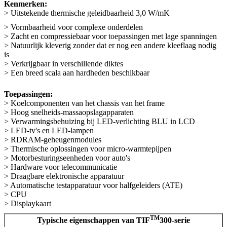
Kenmerken:
> Uitstekende thermische geleidbaarheid 3,0 W/mK
> Vormbaarheid voor complexe onderdelen
> Zacht en compressiebaar voor toepassingen met lage spanningen
> Natuurlijk kleverig zonder dat er nog een andere kleeflaag nodig
is
> Verkrijgbaar in verschillende diktes
> Een breed scala aan hardheden beschikbaar
Toepassingen:
> Koelcomponenten van het chassis van het frame
> Hoog snelheids-massaopslagapparaten
> Verwarmingsbehuizing bij LED-verlichting BLU in LCD
> LED-tv's en LED-lampen
> RDRAM-geheugenmodules
> Thermische oplossingen voor micro-warmtepijpen
> Motorbesturingseenheden voor auto's
> Hardware voor telecommunicatie
> Draagbare elektronische apparatuur
> Automatische testapparatuur voor halfgeleiders (ATE)
> CPU
> Displaykaart
TM
Typische eigenschappen van TIF
300-serie