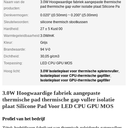
Naam van de
3.0W Hoogwaardige fabriek aangepaste thermische
pad thermische gap vuller isolatie plaat Silicone Pa
producten:
Denkvermogen:
0.020" ((0.50mm) ~ 0.200" ((5.00mm)
Sleutelwoorden:
silicone thermisch stootkussen
Hardheid:
27 ± 5 Kust 00
Warmtegeleidbaarheid:
3.0W/mK
Kleur:
Grijs
Brandwaarde:
94 V-0
Dichtheid:
30,05 g/cm3
Toepassing:
LED CPU GPU MOS
3.0W Isolatieplaat voor thermische spletenvuller
Hoog licht:
,
Isolatieplaat voor CPU-thermische gapfiller
,
Isolatieplaat voor GPU-thermische gapfiller
3.0W Hoogwaardige fabriek aangepaste
thermische pad thermische gap vuller isolatie
plaat Silicone Pad Voor LED CPU GPU MOS
Profiel van het bedrijf
Ziitek-bedrijf
is
een fabrikant van thermisch geleidende gatenvullers,