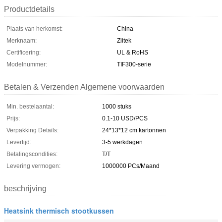
Productdetails
Plaats van herkomst:
China
Merknaam:
Ziitek
Certificering:
UL & RoHS
Modelnummer:
TIF300-serie
Betalen & Verzenden Algemene voorwaarden
Min. bestelaantal:
1000 stuks
Prijs:
0.1-10 USD/PCS
Verpakking Details:
24*13*12 cm kartonnen
Levertijd:
3-5 werkdagen
Betalingscondities:
T/T
Levering vermogen:
1000000 PCs/Maand
beschrijving
Heatsink thermisch stootkussen