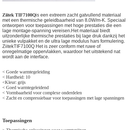
Ziitek
TIF7100Q
is een extreem zacht gatvullend materiaal
met een thermische geleidbaarheid van 8.0
W/m-K. Speciaal
ontworpen voor toepassingen met hoge prestaties die een
lage montage-spanning vereisen.Het materiaal biedt
uitzonderlijke thermische prestaties bij lage druk dankzij het
unieke vulpakket en de ultra lage modulus hars formulering.
Z
iitekTIF7100Q
Het is zeer conform met ruwe of
onregelmatige oppervlakken, waardoor het uitstekend nat
wordt aan de interface.
< Goede warmtegeleiding
< Hardheid: 10
<
Kleur: grijs
<
Goed warmtegeleidend
<
Vormbaarheid voor complexe onderdelen
<
Zacht en compressiebaar voor toepassingen met lage spanningen
Toepassingen