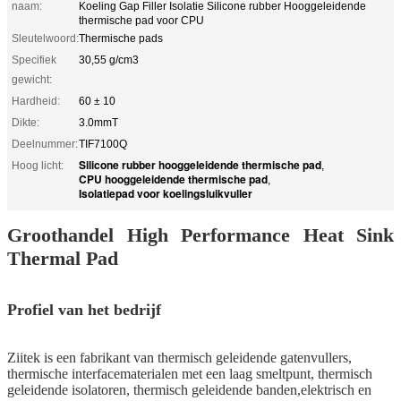
naam:
Koeling Gap Filler Isolatie Silicone rubber Hooggeleidende
thermische pad voor CPU
Sleutelwoord:
Thermische pads
Specifiek
30,55 g/cm3
gewicht:
Hardheid:
60 ± 10
Dikte:
3.0mmT
Deelnummer:
TIF7100Q
Silicone rubber hooggeleidende thermische pad
Hoog licht:
,
CPU hooggeleidende thermische pad
,
Isolatiepad voor koelingsluikvuller
Groothandel High Performance Heat Sink
Thermal Pad
Profiel van het bedrijf
Ziitek is een fabrikant van thermisch geleidende gatenvullers,
thermische interfacematerialen met een laag smeltpunt, thermisch
geleidende isolatoren, thermisch geleidende banden,elektrisch en