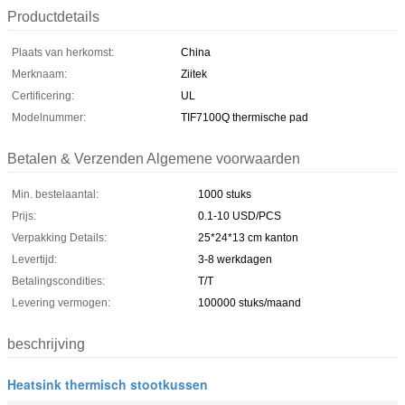
Productdetails
Plaats van herkomst:
China
Merknaam:
Ziitek
Certificering:
UL
Modelnummer:
TIF7100Q thermische pad
Betalen & Verzenden Algemene voorwaarden
Min. bestelaantal:
1000 stuks
Prijs:
0.1-10 USD/PCS
Verpakking Details:
25*24*13 cm kanton
Levertijd:
3-8 werkdagen
Betalingscondities:
T/T
Levering vermogen:
100000 stuks/maand
beschrijving
Heatsink thermisch stootkussen