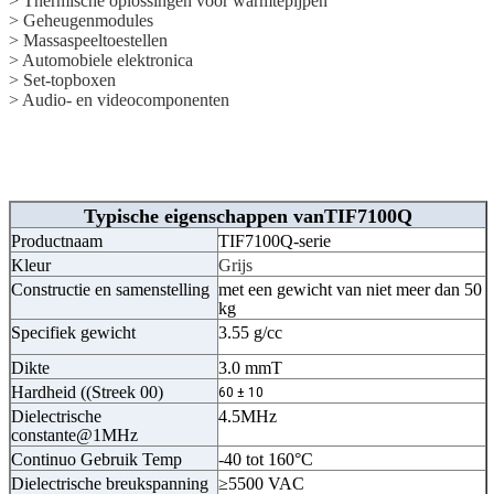
> Thermische oplossingen voor warmtepijpen
> Geheugenmodules
> Massaspeeltoestellen
> Automobiele elektronica
> Set-topboxen
> Audio- en videocomponenten
Typische eigenschappen van
TIF7100Q
Productnaam
TIF7100Q-serie
Kleur
Grijs
Constructie en samenstelling
met een gewicht van niet meer dan 50
kg
Specifiek gewicht
3.55 g/cc
Dikte
3.0 mmT
Hardheid ((Streek 00)
60 ± 10
Dielectrische
4.5MHz
constante@1MHz
Continuo Gebruik Temp
-40 tot 160°C
Dielectrische breukspanning
≥5500 VAC