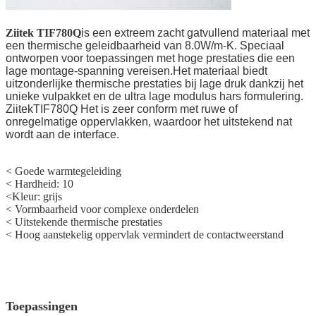
Ziitek
TIF780Q
is een extreem zacht gatvullend materiaal met
een thermische geleidbaarheid van 8.0
W/m-K. Speciaal
ontworpen voor toepassingen met hoge prestaties die een
lage montage-spanning vereisen.Het materiaal biedt
uitzonderlijke thermische prestaties bij lage druk dankzij het
unieke vulpakket en de ultra lage modulus hars formulering.
Z
iitekTIF780Q
Het is zeer conform met ruwe of
onregelmatige oppervlakken, waardoor het uitstekend nat
wordt aan de interface.
< Goede warmtegeleiding
< Hardheid: 10
<
Kleur: grijs
<
Vormbaarheid voor complexe onderdelen
<
Uitstekende thermische prestaties
<
Hoog aanstekelig oppervlak vermindert de contactweerstand
Toepassingen