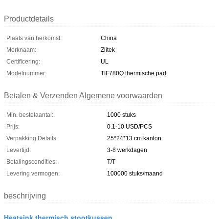
Productdetails
Plaats van herkomst:
China
Merknaam:
Ziitek
Certificering:
UL
Modelnummer:
TIF780Q thermische pad
Betalen & Verzenden Algemene voorwaarden
Min. bestelaantal:
1000 stuks
Prijs:
0.1-10 USD/PCS
Verpakking Details:
25*24*13 cm kanton
Levertijd:
3-8 werkdagen
Betalingscondities:
T/T
Levering vermogen:
100000 stuks/maand
beschrijving
Heatsink thermisch stootkussen