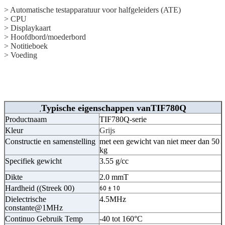
> Automatische testapparatuur voor halfgeleiders (ATE)
> CPU
> Displaykaart
> Hoofdbord/moederbord
> Notitieboek
> Voeding
Typische eigenschappen van
TIF780Q
,
Productnaam
TIF780Q-serie
Kleur
Grijs
Constructie en samenstelling
met een gewicht van niet meer dan 50
kg
Specifiek gewicht
3.55 g/cc
Dikte
2.0 mmT
Hardheid ((Streek 00)
60 ± 10
Dielectrische
4.5MHz
constante@1MHz
Continuo Gebruik Temp
-40 tot 160°C