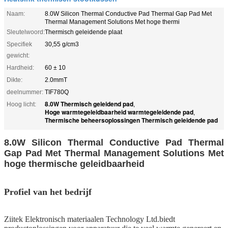
Naam:
8.0W Silicon Thermal Conductive Pad Thermal Gap Pad Met
Thermal Management Solutions Met hoge thermi
Sleutelwoord:
Thermisch geleidende plaat
Specifiek
30,55 g/cm3
gewicht:
Hardheid:
60 ± 10
Dikte:
2.0mmT
deelnummer:
TIF780Q
8.0W Thermisch geleidend pad
Hoog licht:
,
Hoge warmtegeleidbaarheid warmtegeleidende pad
,
Thermische beheersoplossingen Thermisch geleidende pad
8.0W Silicon Thermal Conductive Pad Thermal
Gap Pad Met Thermal Management Solutions Met
hoge thermische geleidbaarheid
Profiel van het bedrijf
Ziitek Elektronisch materiaal
en Technology Ltd.
biedt