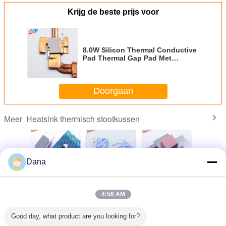
Krijg de beste prijs voor
8.0W Silicon Thermal Conductive
Pad Thermal Gap Pad Met
Thermal Management Solutions
Met hoge thermische
geleidbaarheid
Doorgaan
Heatsink thermisch stootkussen
Meer
Dana
mpliant
Populaire grijze
Materiaal voor
Groothandel UL
Vervaardi
iliconen
TIF7180HM
warmtebeheer 3,0
Erkend CPU
maat ge
 voor
siliconen pads
W siliconen hoofd
Display Card
silic
4:56 AM
hte LED-
voor
wasbak thermisch
Thermal Gap
thermi
rgie
automobielelektronica
pad voor
Filler Pad
isolatie
elektrische
Warmteput
thermisch
Veranderingstaal
Good day, what product are you looking for?
onderdelen
Thermal Pad
voor 