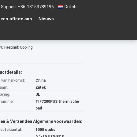
 Support:
+86-18153789196
Dutch
 een offerte aan
Nieuws
CPU Heatsink Cooling
uctdetails:
s van herkomst:
China
aam:
Ziitek
cering:
UL
lnummer:
TIF7200PUS thermische
pad
len & Verzenden Algemene voorwaarden:
bestelaantal:
1000 stuks
0.1-10 USD/PCS