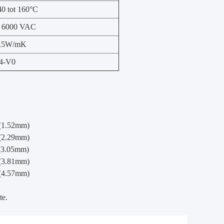
40 tot 160°C
 6000 VAC
.5W/mK
4-V0
 (1.52mm)
 (2.29mm)
 (3.05mm)
 (3.81mm)
 (4.57mm)
te.