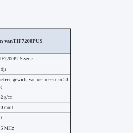
en van
TIF7200PUS
IF7200PUS-serie
rijs
et een gewicht van niet meer dan 50
g
.2 g/cc
.0 mmT
0
.5 MHz