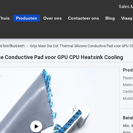
Sales &
Thuis
Producten
Over ons
Contacteer ons
Blog
Vraag
 stootkussen
Grijs kleur Die Cut Thermal Silicone Conductive Pad voor GPU 
cone Conductive Pad voor GPU CPU Heatsink Cooling
Prod
Plaat
Merkn
Certifi
Mode
Beta
Min. 
Prijs: