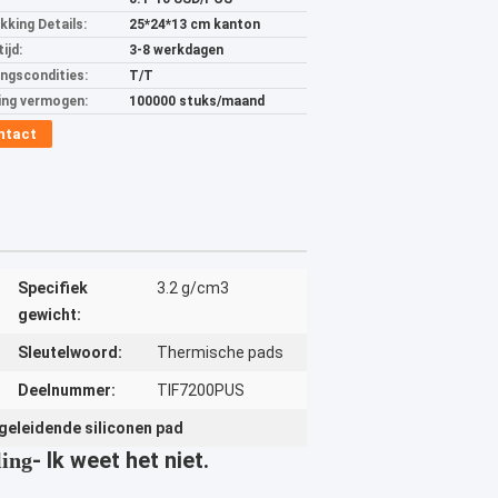
kking Details:
25*24*13 cm kanton
ijd:
3-8 werkdagen
ingscondities:
T/T
ing vermogen:
100000 stuks/maand
ntact
Specifiek
3.2 g/cm3
gewicht:
Sleutelwoord:
Thermische pads
Deelnummer:
TIF7200PUS
geleidende siliconen pad
- Ik weet het niet.
ling