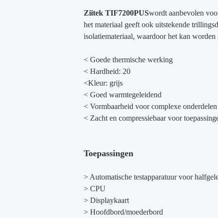
Ziitek
TIF7200PUS
wordt aanbevolen voor
het materiaal geeft ook uitstekende trilli
isolatiemateriaal, waardoor het kan worden 
< Goede thermische werking
< Hardheid: 20
<
Kleur: grijs
<
Goed warmtegeleidend
<
Vormbaarheid voor complexe onderdelen
<
Zacht en compressiebaar voor toepassing
Toepassingen
> Automatische testapparatuur voor halfgel
> CPU
> Displaykaart
> Hoofdbord/moederbord