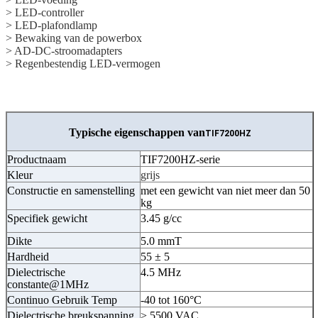
> LED-controller
> LED-plafondlamp
> Bewaking van de powerbox
> AD-DC-stroomadapters
> Regenbestendig LED-vermogen
Typische eigenschappen van
TIF7200HZ
Productnaam
TIF7200HZ-serie
Kleur
grijs
Constructie en samenstelling
met een gewicht van niet meer dan 50
kg
Specifiek gewicht
3.45 g/cc
Dikte
5.0 mmT
Hardheid
55 ± 5
Dielectrische
4.5 MHz
constante@1MHz
Continuo Gebruik Temp
-40 tot 160°C
Dielectrische breukspanning
> 5500 VAC