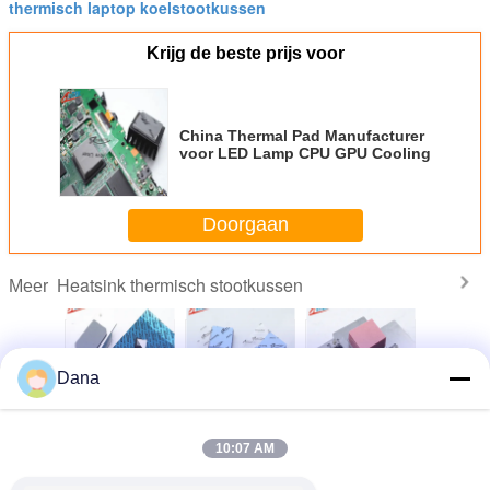
thermisch laptop koelstootkussen
Krijg de beste prijs voor
China Thermal Pad Manufacturer
voor LED Lamp CPU GPU Cooling
Doorgaan
Heatsink thermisch stootkussen
Meer
Dana
mpliant
Populaire grijze
Materiaal voor
Groothandel UL
Vervaardi
iliconen
TIF7180HM
warmtebeheer 3,0
Erkend CPU
maat ge
 voor
siliconen pads
W siliconen hoofd
Display Card
silic
10:07 AM
hte LED-
voor
wasbak thermisch
Thermal Gap
thermi
rgie
automobielelektronica
pad voor
Filler Pad
isolatie
elektrische
Warmteput
thermisch