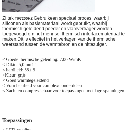
Ziitek
Gebruik
een speciaal proces, waarbij
TIF7200HZ
siliconen als basismateriaal wordt gebruikt, waarbij
thermisch geleidend poeder en vlamvertrager worden
toegevoegd om het mengsel thermisch interfacemateriaal te
maken.Dit is effectief in het verlagen van de thermische
weerstand tussen de warmtebron en de hittezuiger.
< Goede thermische geleiding: 7,00 W/mK
< Dikte: 5,0 mmT
< hardheid: 55
± 5
<
Kleur: grijs
<
Goed warmtegeleidend
<
Vormbaarheid voor complexe onderdelen
<
Zacht en compressiebaar voor toepassingen met lage spanningen
Toepassingen
> LED-voeding