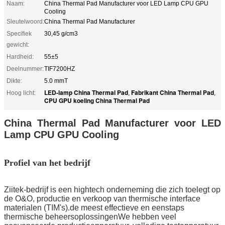
Naam:
China Thermal Pad Manufacturer voor LED Lamp CPU GPU
Cooling
Sleutelwoord:
China Thermal Pad Manufacturer
Specifiek
30,45 g/cm3
gewicht:
Hardheid:
55±5
Deelnummer:
TIF7200HZ
Dikte:
5.0 mmT
LED-lamp China Thermal Pad
Fabrikant China Thermal Pad
Hoog licht:
,
,
CPU GPU koeling China Thermal Pad
China Thermal Pad Manufacturer voor LED
Lamp CPU GPU Cooling
Profiel van het bedrijf
Ziitek-bedrijf
is een hightech onderneming die zich toelegt op
de O&O, productie en verkoop van thermische interface
materialen (TIM's).de meest effectieve en eenstaps
thermische beheersoplossingenWe hebben veel