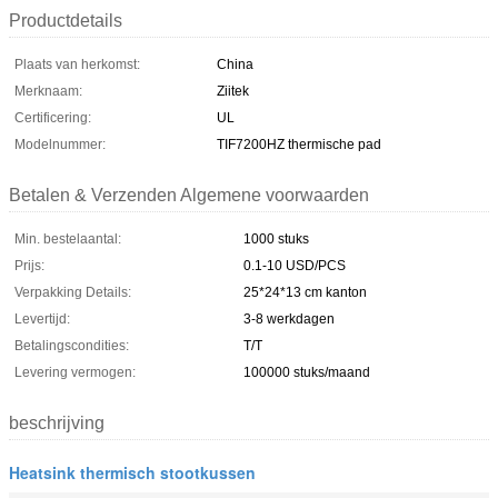
Productdetails
Plaats van herkomst:
China
Merknaam:
Ziitek
Certificering:
UL
Modelnummer:
TIF7200HZ thermische pad
Betalen & Verzenden Algemene voorwaarden
Min. bestelaantal:
1000 stuks
Prijs:
0.1-10 USD/PCS
Verpakking Details:
25*24*13 cm kanton
Levertijd:
3-8 werkdagen
Betalingscondities:
T/T
Levering vermogen:
100000 stuks/maand
beschrijving
Heatsink thermisch stootkussen