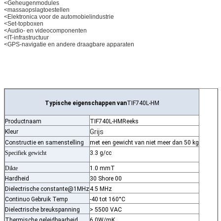
<
Geheugenmodules
<
massaopslagtoestellen
<
Elektronica voor de automobielindustrie
<
Set-topboxen
<
Audio- en videocomponenten
<
IT-infrastructuur
<
GPS-navigatie en andere draagbare apparaten
Typische eigenschappen van
TIF740L-HM
Productnaam
TIF740L-HM
Reeks
Grijs
Kleur
Constructie en samenstelling
met een gewicht van niet meer dan 50 kg
Specifiek gewicht
3.3 g/cc
Dikte
1.0 mmT
Hardheid
30 Shore 00
Dielectrische constante@1MHz
4.5 MHz
Continuo Gebruik Temp
-40 tot 160°C
Dielectrische breukspanning
> 5500 VAC
Thermische geleidbaarheid
6.0W/mK