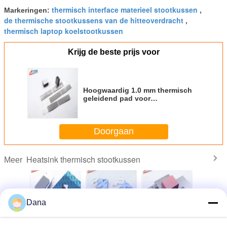
thermisch interface materieel stootkussen
Markeringen:
,
de thermische stootkussens van de hitteoverdracht
,
thermisch laptop koelstootkussen
Krijg de beste prijs voor
Hoogwaardig 1.0 mm thermisch
geleidend pad voor
regenbestendige LED-energie
Doorgaan
Heatsink thermisch stootkussen
Meer
Dana
mpliant
Populaire grijze
Materiaal voor
Groothandel UL
Vervaardi
iliconen
TIF7180HM
warmtebeheer 3,0
Erkend CPU
maat ge