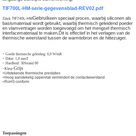
TIF700L-HM-serie-gegevensblad-REV02.pdf
Gebruik
een speciaal proces, waarbij siliconen als
Ziitek
TIF740L-HM
basismateriaal wordt gebruikt, waarbij thermisch geleidend poeder
en vlamvertrager worden toegevoegd om het mengsel thermisch
interfacemateriaal te maken.Dit is effectief in het verlagen van de
thermische weerstand tussen de warmtebron en de hittezuiger.
< Goede thermische geleiding: 6,0 W/mK
< Dikte: 1,0 mmT
< Hardheid: 30
Strand 00
Grijs
<
Kleur:
<
Uitstekende thermische prestaties
<
Hoog aanstekelig oppervlak vermindert de contactweerstand
<
RoHS-conform
Toepassingen