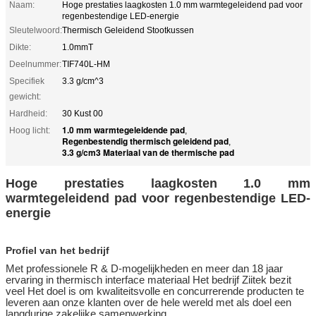
Naam:
Hoge prestaties laagkosten 1.0 mm warmtegeleidend pad voor
regenbestendige LED-energie
Sleutelwoord:
Thermisch Geleidend Stootkussen
Dikte:
1.0mmT
Deelnummer:
TIF740L-HM
Specifiek
3.3 g/cm^3
gewicht:
Hardheid:
30 Kust 00
1.0 mm warmtegeleidende pad
Hoog licht:
,
Regenbestendig thermisch geleidend pad
,
3.3 g/cm3 Materiaal van de thermische pad
Hoge prestaties laagkosten 1.0 mm
warmtegeleidend pad voor regenbestendige LED-
energie
Profiel van het bedrijf
Met professionele R & D-mogelijkheden en meer dan 18 jaar
ervaring in thermisch interface materiaal
Het bedrijf Ziitek bezit
veel
Het doel is om kwaliteitsvolle en concurrerende producten te
leveren aan onze klanten over de hele wereld met als doel een
langdurige zakelijke samenwerking.