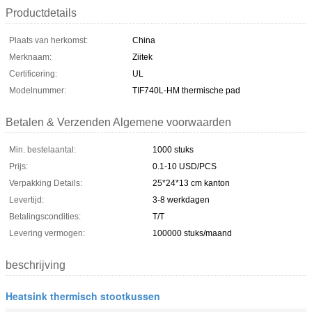
Productdetails
Plaats van herkomst:
China
Merknaam:
Ziitek
Certificering:
UL
Modelnummer:
TIF740L-HM thermische pad
Betalen & Verzenden Algemene voorwaarden
Min. bestelaantal:
1000 stuks
Prijs:
0.1-10 USD/PCS
Verpakking Details:
25*24*13 cm kanton
Levertijd:
3-8 werkdagen
Betalingscondities:
T/T
Levering vermogen:
100000 stuks/maand
beschrijving
Heatsink thermisch stootkussen