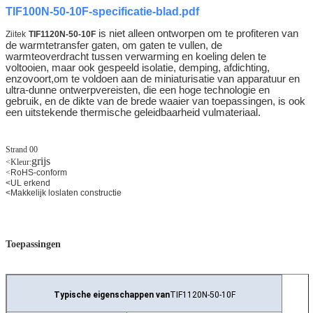
TIF100N-50-10F-specificatie-blad.pdf
is niet alleen ontworpen om te profiteren van
Ziitek
TIF1120N-50-10F
de warmtetransfer gaten, om gaten te vullen, de
warmteoverdracht tussen verwarming en koeling delen te
voltooien, maar ook gespeeld isolatie, demping, afdichting,
enzovoort,om te voldoen aan de miniaturisatie van apparatuur en
ultra-dunne ontwerpvereisten, die een hoge technologie en
gebruik, en de dikte van de brede waaier van toepassingen, is ook
een uitstekende thermische geleidbaarheid vulmateriaal.
Strand 00
grijs
<
Kleur:
<
RoHS-conform
<
UL erkend
<
Makkelijk loslaten constructie
Toepassingen
Typische eigenschappen van
TIF1120N-50-10F