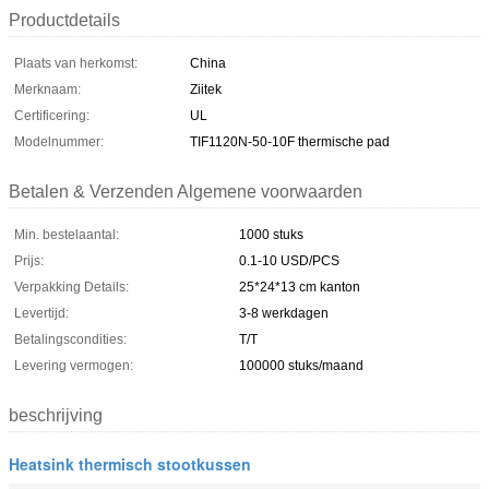
Productdetails
Plaats van herkomst:
China
Merknaam:
Ziitek
Certificering:
UL
Modelnummer:
TIF1120N-50-10F thermische pad
Betalen & Verzenden Algemene voorwaarden
Min. bestelaantal:
1000 stuks
Prijs:
0.1-10 USD/PCS
Verpakking Details:
25*24*13 cm kanton
Levertijd:
3-8 werkdagen
Betalingscondities:
T/T
Levering vermogen:
100000 stuks/maand
beschrijving
Heatsink thermisch stootkussen