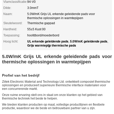
Vlamclassificatie:
94-V0
Dikte:
3.0mmT
Naam:
5.0W/mK Grijs UL erkende geleidende pads voor
thermische oplossingen in warmtepijpen
Sleutelwoord:
Thermische gappad
Hardheid:
55±5 Kust 00
Toepassing:
hoofdbord/moederbord
UL erkende geleidende pads
5.0W/mK geleidende pads
Hoog licht:
,
,
Grijs warmtepijp thermische pads
5.0W/mK Grijs UL erkende geleidende pads voor
thermische oplossingen in warmtepijpen
Profiel van het bedrijf
Ziitek Electronic Material and Technology Ltd. ontwikkelt composiet thermische
oplossingen en produceert superieure thermische interface materialen voor
een concurrerende markt.
Onze ruime ervaring stelt ons in staat om onze klanten op het gebied van
thermische techniek het beste te helpen.
We bieden klanten producten op maat, volledige productlijnen en flexibele
productie, waardoor we de beste en betrouwbare partner van u zijn.