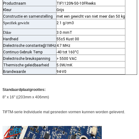
Productnaam
TIF1120N-50-10F
Reeks
Kleur
Grijs
Constructie en samenstelling
met een gewicht van niet meer dan 50 kg
Specifiek gewicht
2.1 g/cm3
Dikte
3.0 mmT
Hardheid
55±5 Kust 00
Dielectrische constante@1MHz
4.7 MHz
Continuo Gebruik Temp
-40 tot 160°C
Dielectrische breukspanning
> 5500 VAC
Thermische geleidbaarheid
5.0W/mK
Brandwaarde
94-V0
Standaardplaatgroottes:
8" x 16" ((203mm x 406mm)
TIFTM-serie Individuele mat gesneden vormen kunnen worden geleverd.