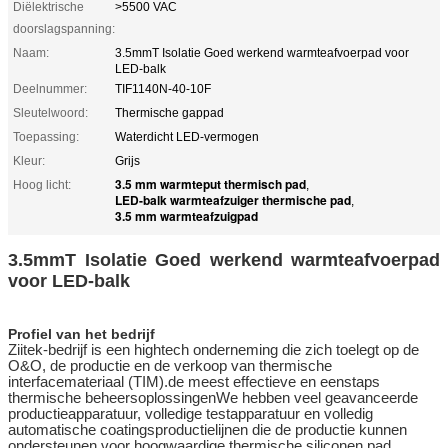
Diëlektrische
>5500 VAC
doorslagspanning:
Naam:
3.5mmT Isolatie Goed werkend warmteafvoerpad voor
LED-balk
Deelnummer:
TIF1140N-40-10F
Sleutelwoord:
Thermische gappad
Toepassing:
Waterdicht LED-vermogen
Kleur:
Grijs
3.5 mm warmteput thermisch pad
Hoog licht:
,
LED-balk warmteafzuiger thermische pad
,
3.5 mm warmteafzuigpad
3.5mmT Isolatie Goed werkend warmteafvoerpad
voor LED-balk
Profiel van het bedrijf
Ziitek-bedrijf
is een hightech onderneming die zich toelegt op de
O&O, de productie en de verkoop van thermische
interfacemateriaal (TIM).de meest effectieve en eenstaps
thermische beheersoplossingenWe hebben veel geavanceerde
productieapparatuur, volledige testapparatuur en volledig
automatische coatingsproductielijnen die de productie kunnen
ondersteunen.
voor hoogwaardige thermische siliconen pad,