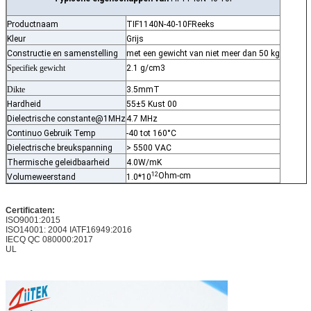
Productnaam
TIF1140N-40-10F
Reeks
Kleur
Grijs
Constructie en samenstelling
met een gewicht van niet meer dan 50 kg
Specifiek gewicht
2.1 g/cm3
Dikte
3.5mmT
Hardheid
55±5 Kust 00
Dielectrische constante@1MHz
4.7 MHz
Continuo Gebruik Temp
-40 tot 160°C
Dielectrische breukspanning
> 5500 VAC
Thermische geleidbaarheid
4.0W/mK
12
Ohm-cm
Volumeweerstand
1.0*10
Certificaten:
ISO9001:2015
ISO14001: 2004 IATF16949:2016
IECQ QC 080000:2017
UL