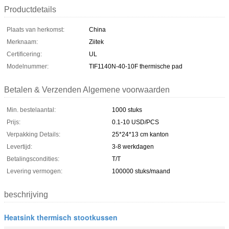
Productdetails
Plaats van herkomst:
China
Merknaam:
Ziitek
Certificering:
UL
Modelnummer:
TIF1140N-40-10F thermische pad
Betalen & Verzenden Algemene voorwaarden
Min. bestelaantal:
1000 stuks
Prijs:
0.1-10 USD/PCS
Verpakking Details:
25*24*13 cm kanton
Levertijd:
3-8 werkdagen
Betalingscondities:
T/T
Levering vermogen:
100000 stuks/maand
beschrijving
Heatsink thermisch stootkussen