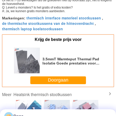
Of het is 7-10 werkdagen als de goederen niet op voorraad zijn, het is volgens
de hoeveelheid.
Q: Levert u monsters? Is het gratis of extra kosten?
A: Ja, we kunnen gratis monsters aanbieden.
thermisch interface materieel stootkussen
Markeringen:
,
de thermische stootkussens van de hitteoverdracht
,
thermisch laptop koelstootkussen
Krijg de beste prijs voor
3.5mmT Warmteput Thermal Pad
Isolatie Goede prestaties voor
LED bar
Doorgaan
Heatsink thermisch stootkussen
Meer