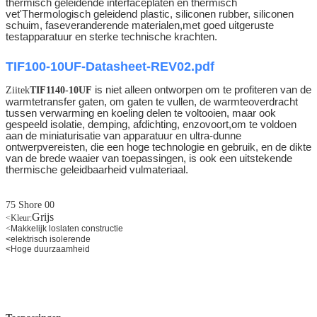
thermisch geleidende interfaceplaten en thermisch
vet'Thermologisch geleidend plastic, siliconen rubber, siliconen
schuim, faseveranderende materialen,
met goed uitgeruste
testapparatuur en sterke technische krachten.
TIF100-10UF-Datasheet-REV02.pdf
is niet alleen ontworpen om te profiteren van de
Ziitek
TIF1140-10UF
warmtetransfer gaten, om gaten te vullen, de warmteoverdracht
tussen verwarming en koeling delen te voltooien, maar ook
gespeeld isolatie, demping, afdichting, enzovoort,om te voldoen
aan de miniaturisatie van apparatuur en ultra-dunne
ontwerpvereisten, die een hoge technologie en gebruik, en de dikte
van de brede waaier van toepassingen, is ook een uitstekende
thermische geleidbaarheid vulmateriaal.
75 Shore 00
Grijs
<
Kleur:
<
Makkelijk loslaten constructie
<
elektrisch isolerende
<
Hoge duurzaamheid