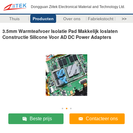
Dongguan Ziitek Electronical Material and Technology Ltd.
Thuis
Producten
Over ons
Fabriekstocht
>>
3.5mm Warmteafvoer Isolatie Pad Makkelijk loslaten
Constructie Silicone Voor AD DC Power Adapters
Beste prijs
Contacteer ons