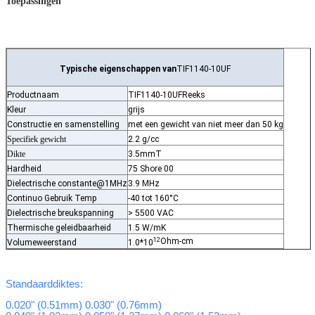
Toepassingen
Typische eigenschappen van
TIF1140-10UF
Productnaam
TIF1140-10UF
Reeks
Kleur
grijs
Constructie en samenstelling
met een gewicht van niet meer dan 50 kg
Specifiek gewicht
2.2 g/cc
Dikte
3.5mmT
Hardheid
75 Shore 00
Dielectrische constante@1MHz
3.9 MHz
Continuo Gebruik Temp
-40 tot 160°C
Dielectrische breukspanning
> 5500 VAC
Thermische geleidbaarheid
1.5 W/mK
12
Ohm-cm
Volumeweerstand
1.0*10
Standaarddiktes:
0.020" (0.51mm) 0.030" (0.76mm)