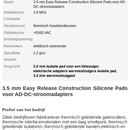
Naam:
3.5 mm Easy Release Construction Silicone Pads voor AD-
DC-stroomadapters
Diëlektrische
3.9 MHz
Constante:
Sleutelwoord:
thermisch hiaatstootkussen
Diëlektrische
>5500 VAC
doorslagspanning:
Kenmerken:
elektrisch isolerende
Specifieke
2.2 g/cc
zwaarte:
3.5 mm isolatie pad voor een hittezuiger
Hoog licht:
,
elektrische adapters warmteafzuigers isolatie pad
,
3.5 mm warmteafzuigpad
3.5 mm Easy Release Construction Silicone Pads
voor AD-DC-stroomadapters
Profiel van het bedrijf
Ziitek-bedrijf
is
een fabrikant
van thermisch geleidende gatenvullers,
thermische interfacematerialen met een laag smeltpunt, thermisch
geleidende isolatoren, thermisch geleidende banden,elektrisch en