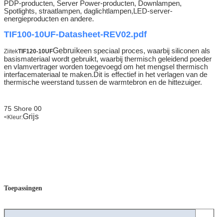
PDP-producten, Server Power-producten, Downlampen,
Spotlights, straatlampen, daglichtlampen,LED-server-
energieproducten en andere.
TIF100-10UF-Datasheet-REV02.pdf
Gebruik
een speciaal proces, waarbij siliconen als
Ziitek
TIF120-10UF
basismateriaal wordt gebruikt, waarbij thermisch geleidend poeder
en vlamvertrager worden toegevoegd om het mengsel thermisch
interfacemateriaal te maken.Dit is effectief in het verlagen van de
thermische weerstand tussen de warmtebron en de hittezuiger.
75 Shore 00
Grijs
<
Kleur:
Toepassingen