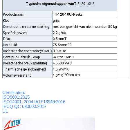
Typische eigenschappen van
TIF120-10UF
Productnaam
TIF120-10UF
Reeks
Kleur
grijs
Constructie en samenstelling
met een gewicht van niet meer dan 50 kg
Specifiek gewicht
2.2 g/cc
Dikte
0.5mmT
Hardheid
75 Shore 00
Dielectrische constante@1MHz
3.9 MHz
Continuo Gebruik Temp
-40 tot 160°C
Dielectrische breukspanning
> 5500 VAC
Thermische geleidbaarheid
1.5 W/mK
12
Ohm-cm
Volumeweerstand
1.0*10
Certificaten:
ISO9001:2015
ISO14001: 2004
IATF16949:2016
IECQ QC 080000:2017
UL