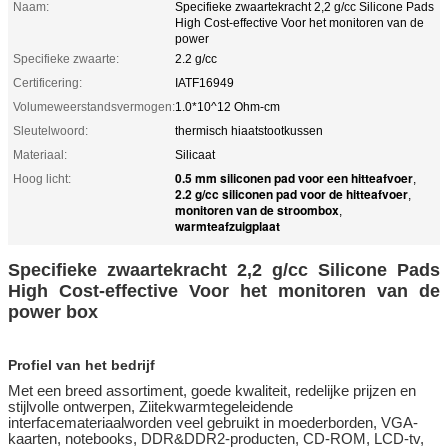
Naam:
Specifieke zwaartekracht 2,2 g/cc Silicone Pads
High Cost-effective Voor het monitoren van de
power
Specifieke zwaarte:
2.2 g/cc
Certificering:
IATF16949
Volumeweerstandsvermogen:
1.0*10^12 Ohm-cm
Sleutelwoord:
thermisch hiaatstootkussen
Materiaal:
Silicaat
0.5 mm siliconen pad voor een hitteafvoer
Hoog licht:
,
2.2 g/cc siliconen pad voor de hitteafvoer
,
monitoren van de stroombox
,
warmteafzuigplaat
Specifieke zwaartekracht 2,2 g/cc Silicone Pads
High Cost-effective Voor het monitoren van de
power box
Profiel van het bedrijf
Met een breed assortiment, goede kwaliteit, redelijke prijzen en
stijlvolle ontwerpen, Ziitek
warmtegeleidende
interfacemateriaal
worden veel gebruikt in moederborden, VGA-
kaarten, notebooks, DDR&DDR2-producten, CD-ROM, LCD-tv,