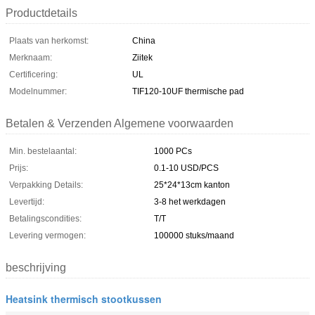
Productdetails
Plaats van herkomst:
China
Merknaam:
Ziitek
Certificering:
UL
Modelnummer:
TIF120-10UF thermische pad
Betalen & Verzenden Algemene voorwaarden
Min. bestelaantal:
1000 PCs
Prijs:
0.1-10 USD/PCS
Verpakking Details:
25*24*13cm kanton
Levertijd:
3-8 het werkdagen
Betalingscondities:
T/T
Levering vermogen:
100000 stuks/maand
beschrijving
Heatsink thermisch stootkussen