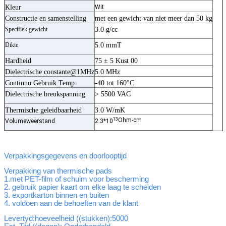
Kleur
Wit
Constructie en samenstelling
met een gewicht van niet meer dan 50 kg
Specifiek gewicht
3.0 g/cc
Dikte
5.0 mmT
Hardheid
75 ± 5 Kust 00
Dielectrische constante@1MHz
5.0 MHz
Continuo Gebruik Temp
-40 tot 160°C
Dielectrische breukspanning
> 5500 VAC
Thermische geleidbaarheid
3.0 W/mK
13
Ohm-cm
Volumeweerstand
2.3*10
Verpakkingsgegevens en doorlooptijd
Verpakking van thermische pads
1.met PET-film of schuim voor bescherming
2. gebruik papier kaart om elke laag te scheiden
3. exportkarton binnen en buiten
4. voldoen aan de behoeften van de klant
Levertyd
:hoeveelheid ((stukken):5000