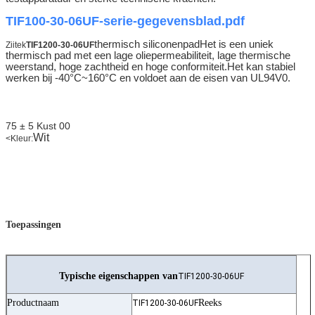
TIF100-30-06UF-serie-gegevensblad.pdf
thermisch siliconen
pad
Het is een uniek
Ziitek
TIF1200-30-06UF
thermisch pad met een lage oliepermeabiliteit, lage thermische
weerstand, hoge zachtheid en hoge conformiteit.Het kan stabiel
werken bij -40°C~160°C en voldoet aan de eisen van UL94V0.
75 ± 5 Kust 00
Wit
<
Kleur:
Toepassingen
Typische eigenschappen van
TIF1200-30-06UF
Productnaam
Reeks
TIF1200-30-06UF