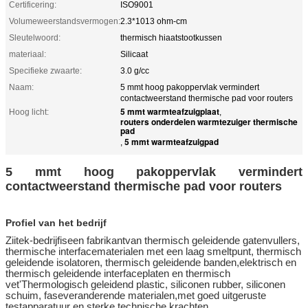
Certificering:
ISO9001
Volumeweerstandsvermogen:
2.3*1013 ohm-cm
Sleutelwoord:
thermisch hiaatstootkussen
materiaal:
Silicaat
Specifieke zwaarte:
3.0 g/cc
Naam:
5 mmt hoog pakoppervlak vermindert
contactweerstand thermische pad voor routers
5 mmt warmteafzuigplaat
Hoog licht:
,
routers onderdelen warmtezuiger thermische
pad
5 mmt warmteafzuigpad
,
5 mmt hoog pakoppervlak vermindert
contactweerstand thermische pad voor routers
Profiel van het bedrijf
Ziitek-bedrijf
is
een fabrikant
van thermisch geleidende gatenvullers,
thermische interfacematerialen met een laag smeltpunt, thermisch
geleidende isolatoren, thermisch geleidende banden,elektrisch en
thermisch geleidende interfaceplaten en thermisch
vet'Thermologisch geleidend plastic, siliconen rubber, siliconen
schuim, faseveranderende materialen,
met goed uitgeruste
testapparatuur en sterke technische krachten.