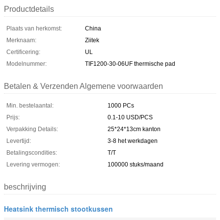
Productdetails
Plaats van herkomst:
China
Merknaam:
Ziitek
Certificering:
UL
Modelnummer:
TIF1200-30-06UF thermische pad
Betalen & Verzenden Algemene voorwaarden
Min. bestelaantal:
1000 PCs
Prijs:
0.1-10 USD/PCS
Verpakking Details:
25*24*13cm kanton
Levertijd:
3-8 het werkdagen
Betalingscondities:
T/T
Levering vermogen:
100000 stuks/maand
beschrijving
Heatsink thermisch stootkussen