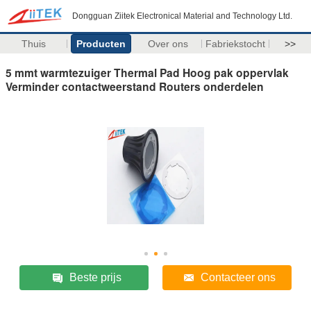
Dongguan Ziitek Electronical Material and Technology Ltd.
Thuis
Producten
Over ons
Fabriekstocht
>>
5 mmt warmtezuiger Thermal Pad Hoog pak oppervlak
Verminder contactweerstand Routers onderdelen
Beste prijs
Contacteer ons