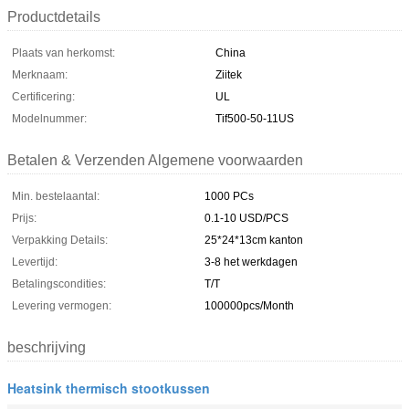
Productdetails
Plaats van herkomst:
China
Merknaam:
Ziitek
Certificering:
UL
Modelnummer:
Tif500-50-11US
Betalen & Verzenden Algemene voorwaarden
Min. bestelaantal:
1000 PCs
Prijs:
0.1-10 USD/PCS
Verpakking Details:
25*24*13cm kanton
Levertijd:
3-8 het werkdagen
Betalingscondities:
T/T
Levering vermogen:
100000pcs/Month
beschrijving
Heatsink thermisch stootkussen