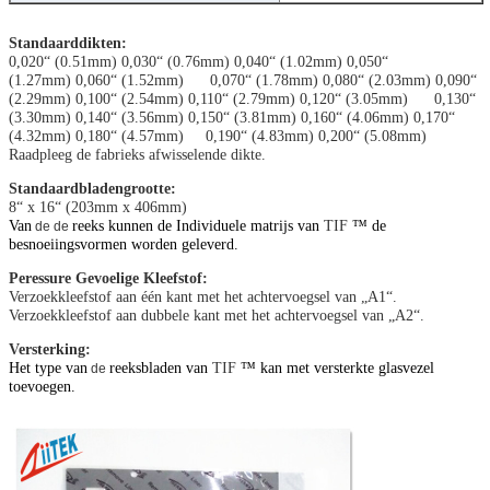
Standaarddikten:
0,020“ (0.51mm) 0,030“ (0.76mm) 0,040“ (1.02mm) 0,050“
(1.27mm) 0,060“ (1.52mm) 0,070“ (1.78mm) 0,080“ (2.03mm) 0,090“
(2.29mm) 0,100“ (2.54mm) 0,110“ (2.79mm) 0,120“ (3.05mm) 0,130“
(3.30mm) 0,140“ (3.56mm) 0,150“ (3.81mm) 0,160“ (4.06mm) 0,170“
(4.32mm) 0,180“ (4.57mm) 0,190“ (4.83mm) 0,200“ (5.08mm)
Raadpleeg de fabrieks afwisselende dikte.
Standaardbladengrootte:
8“ x 16“ (203mm x 406mm)
Van
reeks kunnen de Individuele matrijs van
TIF
™ de
de de
besnoeiingsvormen worden geleverd.
Peressure Gevoelige Kleefstof:
Verzoekkleefstof aan één kant met het achtervoegsel van „A1“.
Verzoekkleefstof aan dubbele kant met het achtervoegsel van „A2“.
Versterking:
Het type van
reeksbladen van
TIF
™ kan met versterkte glasvezel
de
toevoegen.