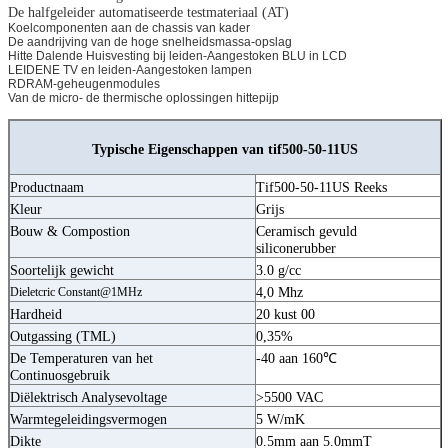
De halfgeleider automatiseerde testmateriaal (AT)
Koelcomponenten aan de chassis van kader
De aandrijving van de hoge snelheidsmassa-opslag
Hitte Dalende Huisvesting bij leiden-Aangestoken BLU in LCD
LEIDENE TV en leiden-Aangestoken lampen
RDRAM-geheugenmodules
Van de micro- de thermische oplossingen hittepijp
Typische Eigenschappen van tif500-50-11US
Productnaam
Tif500-50-11US Reeks
Kleur
Grijs
Bouw & Compostion
Ceramisch gevuld
siliconerubber
Soortelijk gewicht
3.0 g/cc
Dieletcric Constant@1MHz
4,0 Mhz
Hardheid
20 kust 00
Outgassing (TML)
0,35%
De Temperaturen van het
-40 aan 160℃
Continuosgebruik
Diëlektrisch Analysevoltage
>5500 VAC
Warmtegeleidingsvermogen
5 W/mK
Dikte
0.5mm aan 5.0mmT