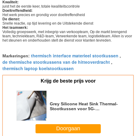
Kwaliteit:
juist het de eerste keer, totale kwaliteitscontrole
Doeltreffendheid:
Het werk precies en grondig voor doeltreffendheid
De dienst:
Snelle reactie, op tijd levering en de Uitstekende dienst
Het teamwerk:
Volledig groepswerk, met inbegrip van verkoopteam, Op de markt brengend
team, techniekteam, R&D-team, Verwerkende team, logistiekteam. Allen is voor
het steunen en onderhouden stelt de dienst voor klanten tevreden.
thermisch interface materieel stootkussen
Markeringen:
,
de thermische stootkussens van de hitteoverdracht
,
thermisch laptop koelstootkussen
Krijg de beste prijs voor
Grey Silicone Heat Sink Thermal-
Stootkussen voor 5G-
Projectenkunstmatige
intelligentie
Doorgaan