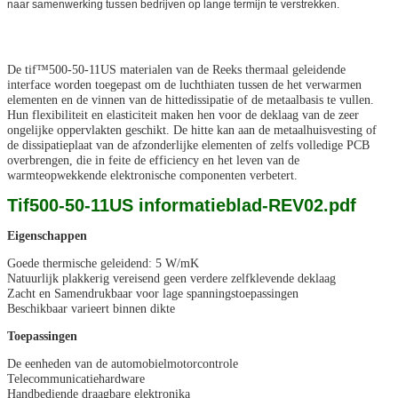
naar samenwerking tussen bedrijven op lange termijn te verstrekken.
De tif™500-50-11US materialen van de Reeks thermaal geleidende
interface worden toegepast om de luchthiaten tussen de het verwarmen
elementen en de vinnen van de hittedissipatie of de metaalbasis te vullen.
Hun flexibiliteit en elasticiteit maken hen voor de deklaag van de zeer
ongelijke oppervlakten geschikt. De hitte kan aan de metaalhuisvesting of
de dissipatieplaat van de afzonderlijke elementen of zelfs volledige PCB
overbrengen, die in feite de efficiency en het leven van de
warmteopwekkende elektronische componenten verbetert.
Tif500-50-11US informatieblad-REV02.pdf
Eigenschappen
Goede thermische geleidend: 5 W/mK
Natuurlijk plakkerig vereisend geen verdere zelfklevende deklaag
Zacht en Samendrukbaar voor lage spanningstoepassingen
Beschikbaar varieert binnen dikte
Toepassingen
De eenheden van de automobielmotorcontrole
Telecommunicatiehardware
Handbediende draagbare elektronika