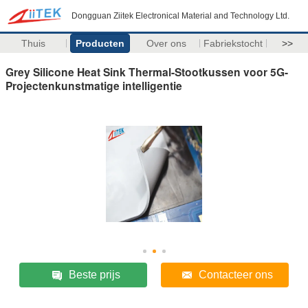
Dongguan Ziitek Electronical Material and Technology Ltd.
Thuis
Producten
Over ons
Fabriekstocht
>>
Grey Silicone Heat Sink Thermal-Stootkussen voor 5G-
Projectenkunstmatige intelligentie
Beste prijs
Contacteer ons