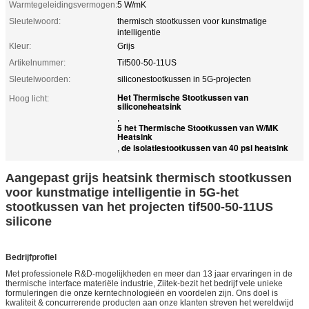
Warmtegeleidingsvermogen:
5 W/mK
Sleutelwoord:
thermisch stootkussen voor kunstmatige
intelligentie
Kleur:
Grijs
Artikelnummer:
Tif500-50-11US
Sleutelwoorden:
siliconestootkussen in 5G-projecten
Het Thermische Stootkussen van
Hoog licht:
siliconeheatsink
,
5 het Thermische Stootkussen van W/MK
Heatsink
de isolatiestootkussen van 40 psi heatsink
,
Aangepast grijs heatsink thermisch stootkussen
voor kunstmatige intelligentie in 5G-het
stootkussen van het projecten tif500-50-11US
silicone
Bedrijfprofiel
Met professionele R&D-mogelijkheden en meer dan 13 jaar ervaringen in de
thermische interface materiële industrie, Ziitek-bezit het bedrijf vele unieke
formuleringen die onze kerntechnologieën en voordelen zijn. Ons doel is
kwaliteit & concurrerende producten aan onze klanten streven het wereldwijd