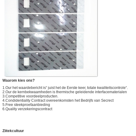
Waarom kies ons?
1.Our het waardebericht is“ juist het de Eerste keer, totale kwaliteitscontrole“.
2.Our de kernbekwaamheden is thermische geleidende interfacematerialen
3.Competitive voordeelproducten.
4.Condidentiality Contract overeenkomsten het Bedrijfs van Secrect
5.Free steekproefaanbieding
6.Quality verzekeringscontract
Ziitekcultuur