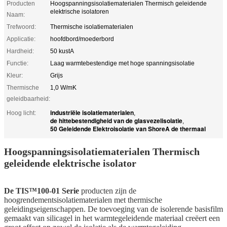
Producten
Hoogspanningsisolatiematerialen Thermisch geleidende
elektrische isolatoren
Naam:
Trefwoord:
Thermische isolatiematerialen
Applicatie:
hoofdbord/moederbord
Hardheid:
50 kustA
Functie:
Laag warmtebestendige met hoge spanningsisolatie
Kleur:
Grijs
Thermische
1,0 W/mK
geleidbaarheid:
industriële isolatiematerialen
Hoog licht:
,
de hittebestendigheid van de glasvezelisolatie
,
50 Geleidende Elektroisolatie van ShoreA de thermaal
Hoogspanningsisolatiematerialen Thermisch
geleidende elektrische isolator
De TIS™100-01 Serie
producten zijn de
hoogrendementsisolatiematerialen met thermische
geleidingseigenschappen. De toevoeging van de isolerende basisfilm
gemaakt van silicagel in het warmtegeleidende materiaal creëert een