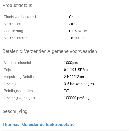
Productdetails
Plaats van herkomst:
China
Merknaam:
Ziitek
Certificering:
UL & RoHS
Modelnummer:
TIS100-01
Betalen & Verzenden Algemene voorwaarden
Min. bestelaantal:
1000pcs
Prijs:
0.1-10 USD/pcs
Verpakking Details:
24*23*12cm kantons
Levertijd:
3-6 het werkdagen
Betalingscondities:
T/T
Levering vermogen:
100000 pcs/dag
beschrijving
Thermaal Geleidende Elektroisolatie