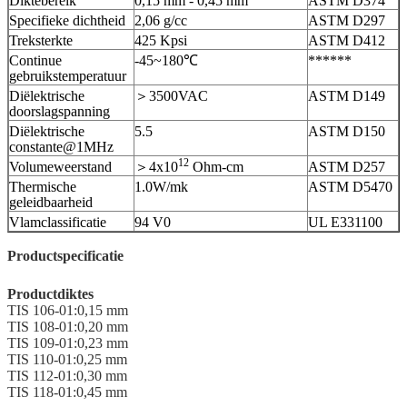
Diktebereik
0,15 mm - 0,45 mm
ASTM D374
Specifieke dichtheid
2,06 g/cc
ASTM D297
Treksterkte
425 Kpsi
ASTM D412
Continue
-45~180℃
******
gebruikstemperatuur
Diëlektrische
＞3500VAC
ASTM D149
doorslagspanning
Diëlektrische
5.5
ASTM D150
constante@1MHz
12
Volumeweerstand
＞4x10
Ohm-cm
ASTM D257
Thermische
1.0W/mk
ASTM D5470
geleidbaarheid
Vlamclassificatie
94 V0
UL E331100
Productspecificatie
Productdiktes
TIS 106-01:0,15 mm
TIS 108-01:0,20 mm
TIS 109-01:0,23 mm
TIS 110-01:0,25 mm
TIS 112-01:0,30 mm
TIS 118-01:0,45 mm