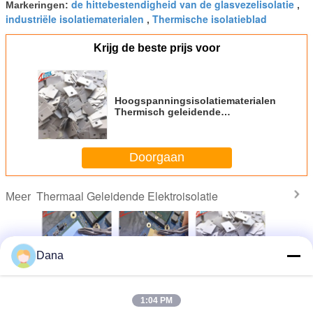
de hittebestendigheid van de glasvezelisolatie
Markeringen:
,
industriële isolatiematerialen
Thermische isolatieblad
,
Krijg de beste prijs voor
Hoogspanningsisolatiematerialen
Thermisch geleidende
elektrische isolatoren
Doorgaan
Thermaal Geleidende Elektroisolatie
Meer
Dana
peratuur
Thermisch
Vervaardiging van
Hoogspanningsisolatiemateria
Roze the
misch
geleidende
siliconen
Thermisch
geleid
dende
isolator Silicone
thermisch
geleidende
elektri
1:04 PM
rische
Pad GPU Led
geleidende
elektrische
isola