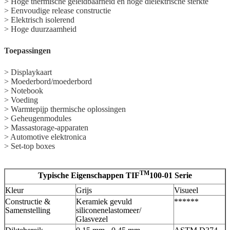
> Hoge thermische geleidbaarheid en hoge diëlektrische sterkte
> Eenvoudige release constructie
> Elektrisch isolerend
> Hoge duurzaamheid
Toepassingen
> Displaykaart
> Moederbord/moederbord
> Notebook
> Voeding
> Warmtepijp thermische oplossingen
> Geheugenmodules
> Massastorage-apparaten
> Automotive elektronica
> Set-top boxes
TM
Typische Eigenschappen TIF
100-01 Serie
Kleur
Grijs
Visueel
Constructie &
Keramiek gevuld
******
Samenstelling
siliconenelastomeer/
Glasvezel