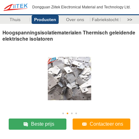
Dongguan Ziitek Electronical Material and Technology Ltd.
Thuis
Producten
Over ons
Fabriekstocht
>>
Hoogspanningsisolatiematerialen Thermisch geleidende
elektrische isolatoren
Beste prijs
Contacteer ons