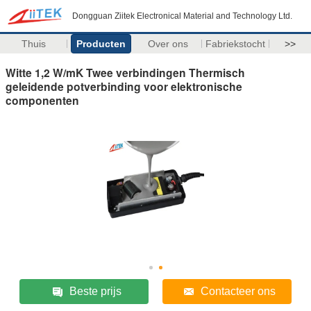
Dongguan Ziitek Electronical Material and Technology Ltd.
Thuis
Producten
Over ons
Fabriekstocht
>>
Witte 1,2 W/mK Twee verbindingen Thermisch
geleidende potverbinding voor elektronische
componenten
Beste prijs
Contacteer ons