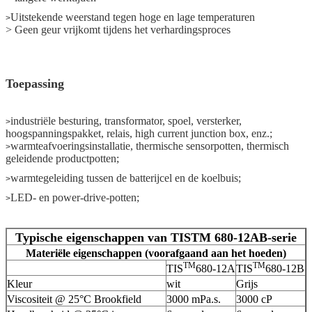
Uitstekende weerstand tegen hoge en lage temperaturen
>
> Geen geur vrijkomt tijdens het verhardingsproces
Toepassing
industriële besturing, transformator, spoel, versterker,
>
hoogspanningspakket, relais, high current junction box, enz.;
warmteafvoeringsinstallatie, thermische sensorpotten, thermisch
>
geleidende productpotten;
warmtegeleiding tussen de batterijcel en de koelbuis;
>
LED- en power-drive-potten;
>
Typische eigenschappen van TISTM 680-12AB-serie
Materiële eigenschappen (voorafgaand aan het hoeden)
TM
TM
TIS
680-12A
TIS
680-12B
Kleur
wit
Grijs
Viscositeit @ 25°C Brookfield
3000 mPa.s.
3000 cP