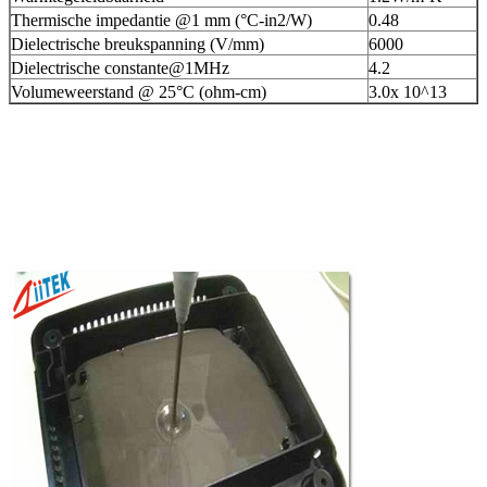
Thermische impedantie @1 mm (°C-in2/W)
0.48
Dielectrische breukspanning (V/mm)
6000
Dielectrische constante@1MHz
4.2
Volumeweerstand @ 25°C (ohm-cm)
3.0x 10^13