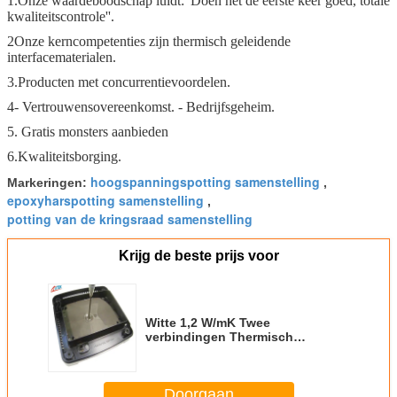
1.Onze waardeboodschap luidt: 'Doen het de eerste keer goed, totale
kwaliteitscontrole''.
2Onze kerncompetenties zijn thermisch geleidende
interfacematerialen.
3.Producten met concurrentievoordelen.
4- Vertrouwensovereenkomst. - Bedrijfsgeheim.
5. Gratis monsters aanbieden
6.Kwaliteitsborging.
hoogspanningspotting samenstelling
Markeringen:
,
epoxyharspotting samenstelling
,
potting van de kringsraad samenstelling
Krijg de beste prijs voor
Witte 1,2 W/mK Twee
verbindingen Thermisch
geleidende potverbinding voor
elektronische componenten
Doorgaan