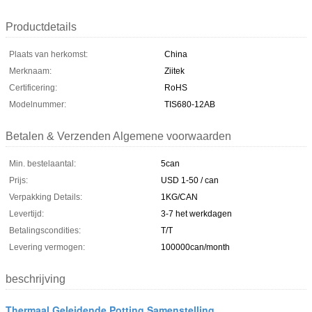
Productdetails
Plaats van herkomst:
China
Merknaam:
Ziitek
Certificering:
RoHS
Modelnummer:
TIS680-12AB
Betalen & Verzenden Algemene voorwaarden
Min. bestelaantal:
5can
Prijs:
USD 1-50 / can
Verpakking Details:
1KG/CAN
Levertijd:
3-7 het werkdagen
Betalingscondities:
T/T
Levering vermogen:
100000can/month
beschrijving
Thermaal Geleidende Potting Samenstelling