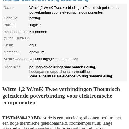
Naam:
Witte 1,2 W/mK Twee verbindingen Thermisch geleidende
potverbinding voor elektronische componenten
Gebruik:
potting
Pakket:
1kg/can
Houdbaarheid
6 maanden
@ 25°C ((mP.s):
Kleur:
grijs
Materiaal:
epoxylijm
Sleutelwoorden:
Verwarmingsgeleidende potten
potting van de kringsraad samenstelling
Hoog licht:
,
hoogspanningspotting samenstelling
,
Zwarte thermaal Geleidende Potting Samenstelling
Witte 1,2 W/mK Twee verbindingen Thermisch
geleidende potverbinding voor elektronische
componenten
TISTM680-12AB
De serie is een tweeledig siliconen potlijm met
een hoge thermische geleidbaarheid, roomtemperatuur, lange
werktijd en brandweerstand. Het is vooral geschikt voor