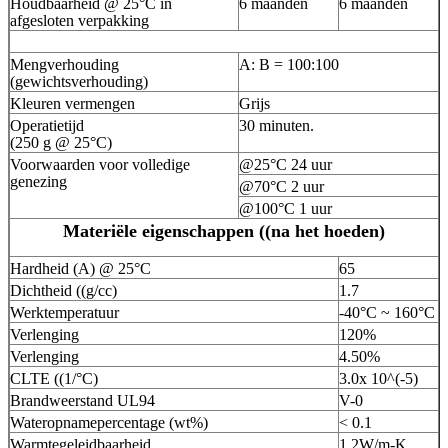
Houdbaarheid @ 25°C in
6 maanden
6 maanden
afgesloten verpakking
Mengverhouding
A: B = 100:100
(gewichtsverhouding)
Kleuren vermengen
Grijs
Operatietijd
30 minuten.
(250 g @ 25°C)
Voorwaarden voor volledige
@25°C 24 uur
genezing
@70°C 2 uur
@100°C 1 uur
Materiële eigenschappen ((na het hoeden)
Hardheid (A) @ 25°C
65
Dichtheid ((g/cc)
1.7
Werktemperatuur
-40°C ~ 160°C
Verlenging
120%
Verlenging
4.50%
CLTE ((1/°C)
3.0x 10^(-5)
Brandweerstand UL94
V-0
Wateropnamepercentage (wt%)
< 0.1
Warmtegeleidbaarheid
1.2W/m-K