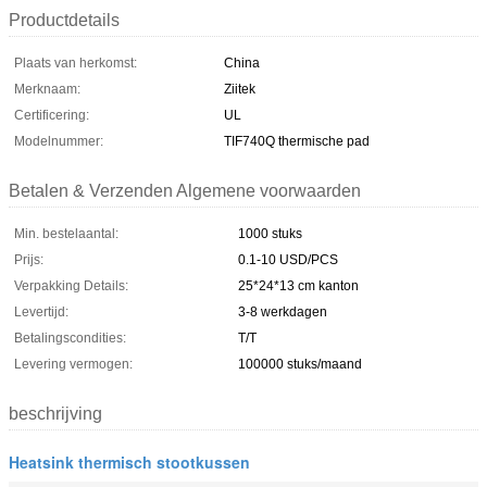
Productdetails
Plaats van herkomst:
China
Merknaam:
Ziitek
Certificering:
UL
Modelnummer:
TIF740Q thermische pad
Betalen & Verzenden Algemene voorwaarden
Min. bestelaantal:
1000 stuks
Prijs:
0.1-10 USD/PCS
Verpakking Details:
25*24*13 cm kanton
Levertijd:
3-8 werkdagen
Betalingscondities:
T/T
Levering vermogen:
100000 stuks/maand
beschrijving
Heatsink thermisch stootkussen