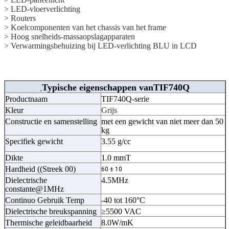
> LED-vloerverlichting
> Routers
> Koelcomponenten van het chassis van het frame
> Hoog snelheids-massaopslagapparaten
> Verwarmingsbehuizing bij LED-verlichting BLU in LCD
Typische eigenschappen van
TIF740Q
,
Productnaam
TIF740Q-serie
Kleur
Grijs
Constructie en samenstelling
met een gewicht van niet meer dan 50
kg
Specifiek gewicht
3.55 g/cc
Dikte
1.0 mmT
Hardheid ((Streek 00)
60 ± 10
Dielectrische
4.5MHz
constante@1MHz
Continuo Gebruik Temp
-40 tot 160°C
Dielectrische breukspanning
≥5500 VAC
Thermische geleidbaarheid
8.0W/mK