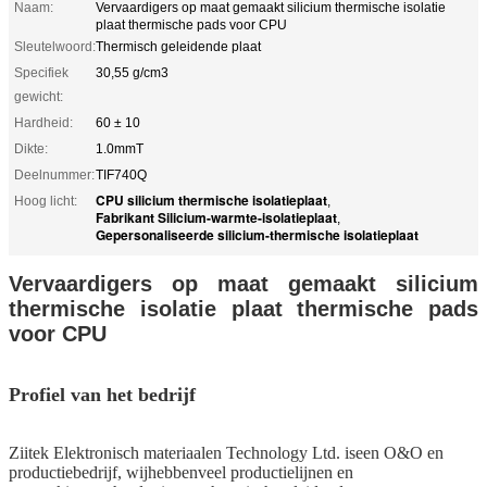
Naam:
Vervaardigers op maat gemaakt silicium thermische isolatie
plaat thermische pads voor CPU
Sleutelwoord:
Thermisch geleidende plaat
Specifiek
30,55 g/cm3
gewicht:
Hardheid:
60 ± 10
Dikte:
1.0mmT
Deelnummer:
TIF740Q
CPU silicium thermische isolatieplaat
Hoog licht:
,
Fabrikant Silicium-warmte-isolatieplaat
,
Gepersonaliseerde silicium-thermische isolatieplaat
Vervaardigers op maat gemaakt silicium
thermische isolatie plaat thermische pads
voor CPU
Profiel van het bedrijf
Ziitek Elektronisch materiaal
en Technology Ltd. is
een O&O
en
productiebedrijf, wij
hebben
veel productielijnen en