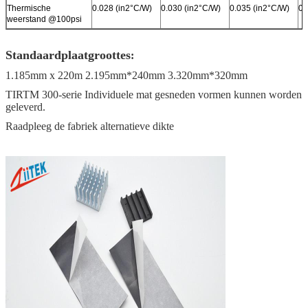
Thermische
0.028 (in2°C/W)
0.030 (in2°C/W)
0.035 (in2°C/W)
0.
weerstand @100psi
Standaardplaatgroottes
:
1.185mm x 220m 2.195mm*240mm 3.320mm*320mm
TIRTM 300-serie Individuele mat gesneden vormen kunnen worden
geleverd.
Raadpleeg de fabriek alternatieve dikte