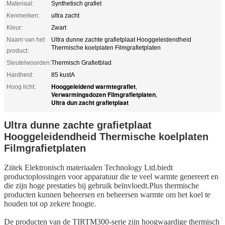
Materiaal:
Synthetisch grafiet
Kenmerken:
ultra zacht
Kleur:
Zwart
Naam van het
Ultra dunne zachte grafietplaat Hooggeleidendheid
Thermische koelplaten Filmgrafietplaten
product:
Sleutelwoorden:
Thermisch Grafietblad
Hardheid:
85 kustA
Hooggeleidend warmtegrafiet
Hoog licht:
,
Verwarmingsdozen Filmgrafietplaten
,
Ultra dun zacht grafietplaat
Ultra dunne zachte grafietplaat
Hooggeleidendheid Thermische koelplaten
Filmgrafietplaten
Ziitek Elektronisch materiaal
en Technology Ltd.
biedt
productoplossingen voor apparatuur die te veel warmte genereert en
die zijn hoge prestaties bij gebruik beïnvloedt.Plus thermische
producten kunnen beheersen en beheersen warmte om het koel te
houden tot op zekere hoogte.
De producten van de TIRTM300-serie zijn hoogwaardige thermisch