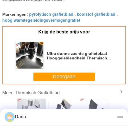
pyrolytisch grafietblad
koolstof grafietblad
Markeringen:
,
,
hoog warmtegeleidingsvermogengrafiet
Krijg de beste prijs voor
Ultra dunne zachte grafietplaat
Hooggeleidendheid Thermische
koelplaten Filmgrafietplaten
Doorgaan
Thermisch Grafietblad
Meer
Dana
t lage
Zwarte goede
Gebruikt tussen
Op maat
Matrijs
ische
thermische
warmteputten en
gemaakte 2,5 W
Therm