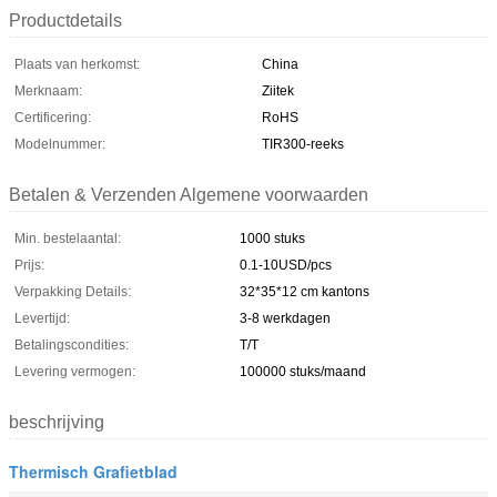
Productdetails
Plaats van herkomst:
China
Merknaam:
Ziitek
Certificering:
RoHS
Modelnummer:
TIR300-reeks
Betalen & Verzenden Algemene voorwaarden
Min. bestelaantal:
1000 stuks
Prijs:
0.1-10USD/pcs
Verpakking Details:
32*35*12 cm kantons
Levertijd:
3-8 werkdagen
Betalingscondities:
T/T
Levering vermogen:
100000 stuks/maand
beschrijving
Thermisch Grafietblad