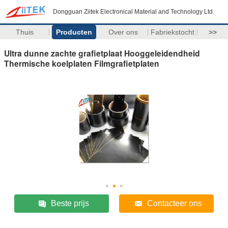
Dongguan Ziitek Electronical Material and Technology Ltd.
Thuis
Producten
Over ons
Fabriekstocht
>>
Ultra dunne zachte grafietplaat Hooggeleidendheid
Thermische koelplaten Filmgrafietplaten
Beste prijs
Contacteer ons