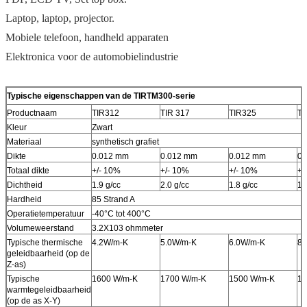
Laptop, laptop, projector.
Mobiele telefoon, handheld apparaten
Elektronica voor de automobielindustrie
Typische eigenschappen van de TIRTM300-serie
Productnaam
TIR312
TIR 317
TIR325
TI
Kleur
Zwart
Materiaal
synthetisch grafiet
Dikte
0.012 mm
0.012 mm
0.012 mm
0.
Totaal dikte
+/- 10%
+/- 10%
+/- 10%
+/
Dichtheid
1.9 g/cc
2.0 g/cc
1.8 g/cc
1.
Hardheid
85 Strand A
Operatietemperatuur
-40°C tot 400°C
Volumeweerstand
3.2X103 ohmmeter
Typische thermische
4.2W/m-K
5.0W/m-K
6.0W/m-K
8.
geleidbaarheid (op de
Z-as)
Typische
1600 W/m-K
1700 W/m-K
1500 W/m-K
1
warmtegeleidbaarheid
(op de as X-Y)